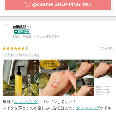
@cosme SHOPPING
で購入
miik525
さん
50歳
乾燥肌
クチコミ投稿 975件
6
2026/5/6
モニター・プレゼント
現品
毎日の
クレンジング
、ゴシゴシしてない？
メイクを落とすのが楽しみになるほどの、
クレンジング
オイル