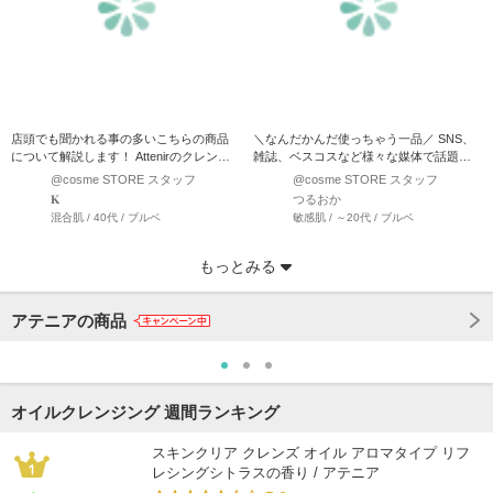
店頭でも聞かれる事の多いこちらの商品
＼なんだかんだ使っちゃう一品／ SNS、
について解説します！ Attenirのクレンジ
雑誌、ベスコスなど様々な媒体で話題の
ングとは↓ …
このクレンジング、使っ…
@cosme STORE スタッフ
@cosme STORE スタッフ
𝐊
つるおか
混合肌 / 40代 / ブルベ
敏感肌 / ～20代 / ブルベ
もっとみる
アテニアの商品
オイルクレンジング 週間ランキング
スキンクリア クレンズ オイル アロマタイプ リフ
レシングシトラスの香り / アテニア