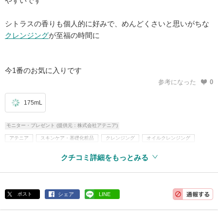
やすいです
シトラスの香りも個人的に好みで、めんどくさいと思いがちな
クレンジング
が至福の時間に
今1番のお気に入りです
参考になった
0
175mL
モニター・プレゼント (提供元：株式会社アテニア)
アテニア
スキンケア・基礎化粧品
クレンジング
オイルクレンジング
無着色
無鉱物油
アルコールフリー
パラベンフリー
クチコミ詳細をもっとみる
アレルギーテスト済
ポスト
シェア
LINE