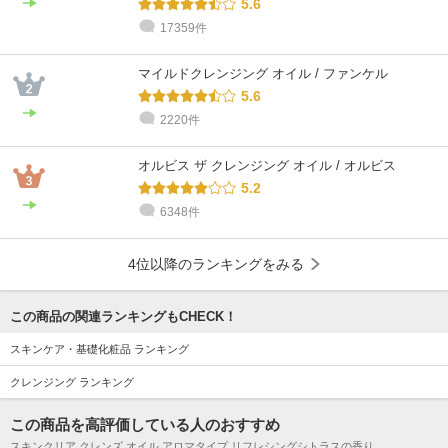
5.6
17359件
@cosme STORE スタッフ
@cosme STORE スタッフ
@cosme STORE スタッフ
@cosme STORE スタッフ
@cosme STORE スタッフ
@cosme STORE スタッフ
小島
morimoto
はぎわら
しみず
たにぐち
Okumura
脂性肌 / 30代 / ブルベ
乾燥肌 / 30代 / ブルベ
混合肌 / 30代 / イエベ
敏感肌 / ～20代 / イエベ
乾燥肌 / ～20代 / イエベ
乾燥肌 / 30代 / ブルベ
マイルドクレンジング オイル / ファンケル
5.6
2220件
オルビス ザ クレンジング オイル / オルビス
5.2
6348件
4位以降のランキングをみる
この商品の関連ランキングもCHECK！
スキンケア・基礎化粧品 ランキング
クレンジング ランキング
この商品を高評価している人のおすすめ
スキンクリア クレンズ オイル アロマタイプ リフレシングシトラスの香り