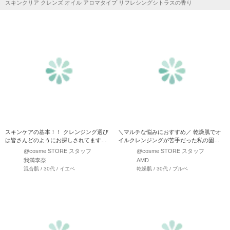
スキンクリア クレンズ オイル アロマタイプ リフレシングシトラスの香り
スキンケアの基本！！ クレンジング選び
＼マルチな悩みにおすすめ／ 乾燥肌でオ
は皆さんどのようにお探しされてます
イルクレンジングが苦手だった私の固定
か？？ クレンジングにも…
概念を覆してくれたおす…
@cosme STORE スタッフ
@cosme STORE スタッフ
我満李奈
AMD
混合肌 / 30代 / イエベ
乾燥肌 / 30代 / ブルベ