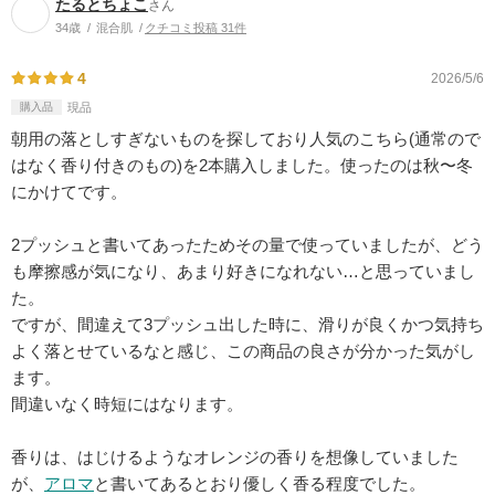
たるとちょこ
さん
34歳
混合肌
クチコミ投稿 31件
4
2026/5/6
購入品
現品
朝用の落としすぎないものを探しており人気のこちら(通常ので
はなく香り付きのもの)を2本購入しました。使ったのは秋〜冬
にかけてです。
2プッシュと書いてあったためその量で使っていましたが、どう
も摩擦感が気になり、あまり好きになれない…と思っていまし
た。
ですが、間違えて3プッシュ出した時に、滑りが良くかつ気持ち
よく落とせているなと感じ、この商品の良さが分かった気がし
ます。
間違いなく時短にはなります。
香りは、はじけるようなオレンジの香りを想像していました
が、
アロマ
と書いてあるとおり優しく香る程度でした。