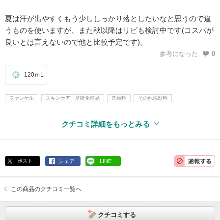
夏は汗が出やすくもう少ししっかり落としたいなと思うので違
うものを使いますが、また秋以降はリピも検討中です(コスパが
良いとは言えないので他と比較予定です)。
参考になった
0
120ｍL
ファンケル
スキンケア・基礎化粧品
洗顔料
その他洗顔料
クチコミ詳細をもっとみる
ポスト
シェア
LINE
この商品のクチコミ一覧へ
クチコミする