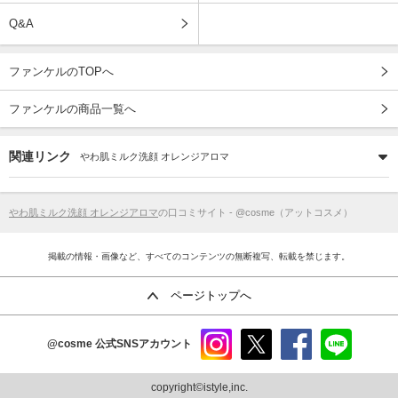
Q&A
ファンケルのTOPへ
ファンケルの商品一覧へ
関連リンク
やわ肌ミルク洗顔 オレンジアロマ
やわ肌ミルク洗顔 オレンジアロマ
の口コミサイト - @cosme（アットコスメ）
掲載の情報・画像など、すべてのコンテンツの無断複写、転載を禁じます。
ページトップへ
@cosme
公式SNSアカウント
instag
x
faceb
line
ram
ook
copyright©istyle,inc.