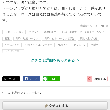
ャですが、伸びは良いです。
トーンアップだと塗りたてだと顔、白くしました！！感があり
ましたが、ローズは自然に血色感を与えてくれるのでいいで
す。
参考になった
0
ラ ロッシュ ポゼ
スキンケア・基礎化粧品
乳液・美容液・フェイスクリームなど
乳液
日焼け対策・UVケア
日焼け止め・UVケア(顔用)
日焼け止め乳液
ベースメイク
化粧下地・コンシーラー
化粧下地
ビタミンC
無香料
パラベンフリー
クチコミ詳細をもっとみる
ポスト
シェア
LINE
この商品のクチコミ一覧へ
クチコミする