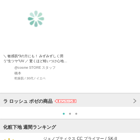
＼ 敏感肌*3の方にも！ みずみずしく潤
う“生ツヤ”UV ／ 驚くほど軽いつけ心地で
ベタつかない…
@cosme STORE スタッフ
橋本
乾燥肌 / 30代 / イエベ
ラ ロッシュ ポゼの商品
化粧下地 週間ランキング
ジェノプティクス CC プライマー / SK-II