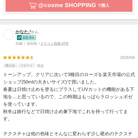
@cosme SHOPPING
で購入
かなた.*
さん
32歳
混合肌
クチコミ投稿 87件
6
2026/5/6
購入品
リピート
現品
トーンアップ、クリアに次いで3種目のローズを楽天市場の公式
ショップ(50mlの大きいサイズ)で買いました。
春夏は日焼け止めを塗るにプラスしてUVカットの機能がある下
地を…と思っているので、この時期はもっぱらラロッシュポゼ
を使っています。
秋冬は旅行などで日焼け止め兼下地でこれを持って行ってま
す。
テクスチャは他の色味とそんなに変わらず少し硬めのテクスチ