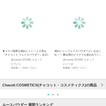
★コスパ抜群な崩れにくい！と人気な
崩れにくいフェイスパウダーといえばこ
『チャコット フェイスパウダー』全12種
れ！！ 舞台用のメイクでも使われている
の違いを解説してみました…
チャコットだからこ…
@cosme STORE スタッフ
@cosme STORE スタッフ
たていし
にいつま
混合肌 / ～20代 / ブルベ
乾燥肌 / 30代 / イエベ
Chacott COSMETICS(チャコット・コスメティクス)の商品
ルースパウダー 週間ランキング