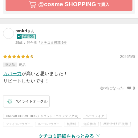
@cosme SHOPPING
で購入
mnkri
さん
28歳
混合肌
クチコミ投稿 6件
6
2026/5/6
購入品
現品
カバー力
が高いと思いました！
リピートしたいです！
参考になった
0
764ライトオークル
Chacott COSMETICS(チャコット・コスメティクス)
ベースメイク
フェイスパウダー
ルースパウダー
無香料
無鉱物油
界面活性剤不使用
クチコミ詳細をもっとみる