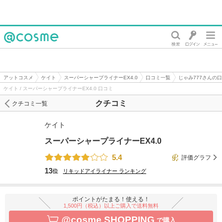
@cosme
アットコスメ
ケイト
スーパーシャープライナーEX4.0
口コミ一覧
じゃみ777さんの
ケイト / スーパーシャープライナーEX4.0 口コミ
クチコミ
クチコミ一覧
ケイト
スーパーシャープライナーEX4.0
5.4
評価グラフ
13
位
リキッドアイライナー
ランキング
ポイントがたまる！使える！
1,500円（税込）以上ご購入で送料無料
@cosme SHOPPING
で購入