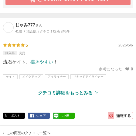
じゃみ777
さん
41歳
混合肌
クチコミ投稿 248件
5
2026/5/6
購入品
現品
流石ケイト。
描きやすい
！
参考になった
0
ケイト
メイクアップ
アイライナー
リキッドアイライナー
クチコミ詳細をもっとみる
ポスト
シェア
LINE
この商品のクチコミ一覧へ