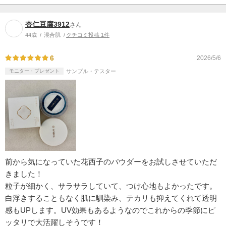
杏仁豆腐3912
さん
44歳
混合肌
クチコミ投稿 1件
6
2026/5/6
モニター・プレゼント
サンプル・テスター
前から気になっていた花西子のパウダーをお試しさせていただ
きました！
粒子が細かく、サラサラしていて、つけ心地もよかったです。
白浮きすることもなく肌に馴染み、テカリも抑えてくれて透明
感もUPします。UV効果もあるようなのでこれからの季節にピ
ッタリで大活躍しそうです！