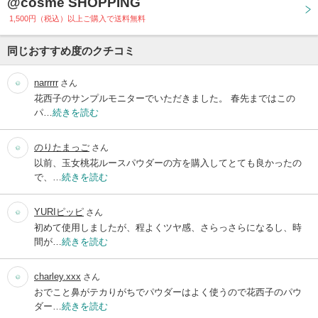
@cosme SHOPPING
1,500円（税込）以上ご購入で送料無料
同じおすすめ度のクチコミ
narrrrr
さん
花西子のサンプルモニターでいただきました。 春先まではこの
パ…
続きを読む
のりたまっご
さん
以前、玉女桃花ルースパウダーの方を購入してとても良かったの
で、…
続きを読む
YURIピッピ
さん
初めて使用しましたが、程よくツヤ感、さらっさらになるし、時
間が…
続きを読む
charley.xxx
さん
おでこと鼻がテカりがちでパウダーはよく使うので花西子のパウ
ダー…
続きを読む