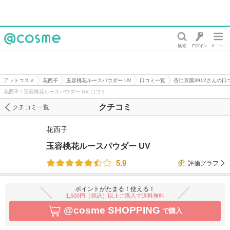
@cosme
アットコスメ
花西子
玉容桃花ルースパウダー UV
口コミ一覧
杏仁豆腐3912さんの口
花西子 / 玉容桃花ルースパウダー UV 口コミ
クチコミ
クチコミ一覧
花西子
玉容桃花ルースパウダー UV
5.9
評価グラフ
ポイントがたまる！使える！
1,500円（税込）以上ご購入で送料無料
@cosme SHOPPING
で購入