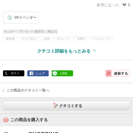
参考になった
0
05ラベンダー
モニター・プレゼント (提供元：未記入)
透明感
テカリ防止
皮脂
UVカット
花西子
ベースメイク
フェイスパウダー
ルースパウダー
クチコミ詳細をもっとみる
ポスト
シェア
LINE
この商品のクチコミ一覧へ
クチコミする
この商品を購入する