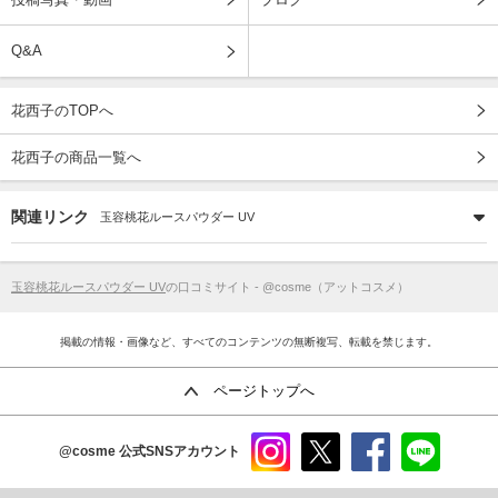
Q&A
花西子のTOPへ
花西子の商品一覧へ
関連リンク
玉容桃花ルースパウダー UV
玉容桃花ルースパウダー UV
の口コミサイト - @cosme（アットコスメ）
掲載の情報・画像など、すべてのコンテンツの無断複写、転載を禁じます。
ページトップへ
@cosme
公式SNSアカウント
instag
x
faceb
line