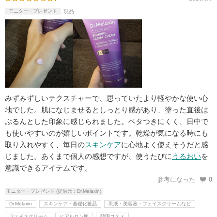
モニター・プレゼント
現品
みずみずしいテクスチャーで、思っていたより軽やかな使い心
地でした。肌になじませるとしっとり感があり、塗った直後は
ぷるんとした印象に感じられました。ベタつきにくく、日中で
も使いやすいのが嬉しいポイントです。乾燥が気になる時にも
取り入れやすく、毎日の
スキンケア
に心地よく使えそうだと感
じました。あくまで個人の感想ですが、使うたびに
うるおい
を
意識できるアイテムです。
参考になった
0
モニター・プレゼント (提供元：Dr.Melaxin)
Dr.Melaxin
スキンケア・基礎化粧品
乳液・美容液・フェイスクリームなど
フェイスクリーム
ヒアルロン酸
韓国コスメ