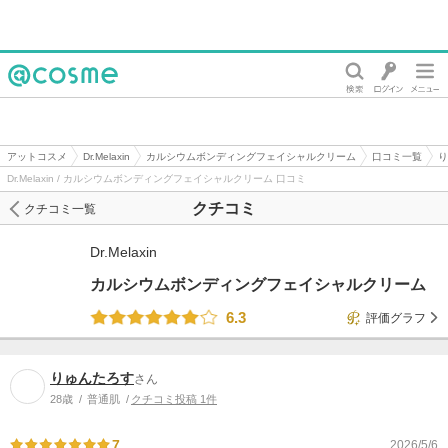
@cosme
アットコスメ
Dr.Melaxin
カルシウムボンディングフェイシャルクリーム
口コミ一覧
り
Dr.Melaxin / カルシウムボンディングフェイシャルクリーム 口コミ
クチコミ
クチコミ一覧
Dr.Melaxin
カルシウムボンディングフェイシャルクリーム
6.3
評価グラフ
りゅんたろす
さん
28歳
普通肌
クチコミ投稿 1件
7
2026/5/6