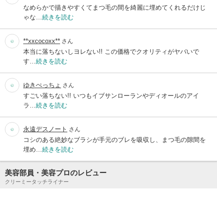
なめらかで描きやすくてまつ毛の間を綺麗に埋めてくれるだけじ
ゃな…
続きを読む
**xxcocoxx**
さん
本当に落ちないしヨレない!! この価格でクオリティがヤバいで
す…
続きを読む
ゆきぺっちょ
さん
すごい落ちない!! いつもイブサンローランやディオールのアイ
ラ…
続きを読む
永遠デスノート
さん
コシのある絶妙なブラシが手元のブレを吸収し、まつ毛の隙間を
埋め…
続きを読む
美容部員・美容プロのレビュー
クリーミータッチライナー