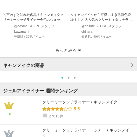
＼言わずと知れた名品！キャンメイクク
＼キャンメイクから可愛いすぎる新色登
リーミータッチライナー全色スウォッチ
場！！／ 大人気のクリーミィタッチライ
♡／ プチプラコスメ…
ナーから 限定色…
@cosme STORE スタッフ
@cosme STORE スタッフ
kawanami
chihara
乾燥肌 / 30代 / イエベ
敏感肌 / 40代 / イエベ
もっとみる
キャンメイクの商品
ジェルアイライナー 週間ランキング
クリーミータッチライナー / キャンメイク
5.5
27615件
@cosme STORE スタッフ
@cosme STORE スタッフ
@cosme STORE スタッフ
@cosme STORE スタッフ
@cosme STORE スタッフ
@cosme STORE スタッフ
橋本
中野
Honda
chihara
chihara
みやざわ
クリーミータッチライナー シアー / キャンメイ
乾燥肌 / 30代 / イエベ
普通肌 / 30代 / イエベ
乾燥肌 / 50代 / ブルベ
敏感肌 / 40代 / イエベ
敏感肌 / 40代 / イエベ
乾燥肌 / 30代 / イエベ
ク