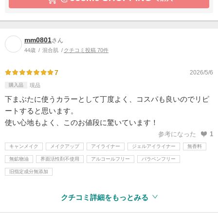
mm0801
さん
44歳
混合肌
クチコミ投稿 70件
7
2026/5/6
購入品
現品
下まぶたに使うカラーとして丁度よく、コスパも良いのでリピ
ートすると思います。
使い心地もよく、このお値段に驚いています！
参考になった
1
キャンメイク
メイクアップ
アイライナー
ジェルアイライナー
無香料
無鉱物油
界面活性剤不使用
アルコールフリー
パラベンフリー
旧指定成分無添加
クチコミ詳細をもっとみる