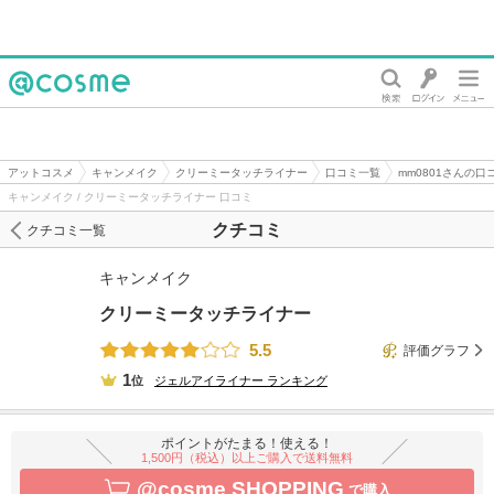
@cosme
アットコスメ
キャンメイク
クリーミータッチライナー
口コミ一覧
mm0801さんの口
キャンメイク / クリーミータッチライナー 口コミ
クチコミ
クチコミ一覧
キャンメイク
クリーミータッチライナー
5.5
評価グラフ
1
位
ジェルアイライナー
ランキング
ポイントがたまる！使える！
1,500円（税込）以上ご購入で送料無料
@cosme SHOPPING
で購入