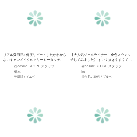
リアル愛用品♪ 何度リピートしたかわから
【大人気ジェルライナー！全色スウォッ
ないキャンメイクのクリーミータッチラ
チしてみました】 すごく描きやすくて、
イナー全色スウォッチ★…
スラスラ〜と描けちゃい…
@cosme STORE スタッフ
@cosme STORE スタッフ
橋本
ko
乾燥肌 / イエベ
混合肌 / 30代 / ブルベ