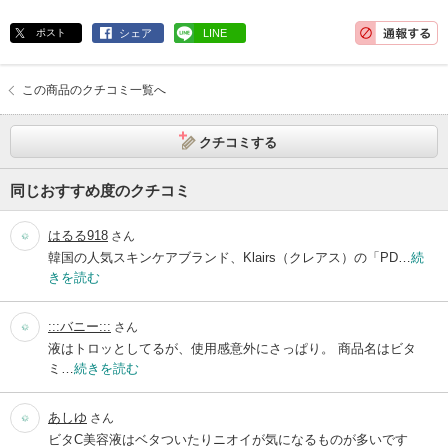
ポスト
シェア
LINE
この商品のクチコミ一覧へ
クチコミする
同じおすすめ度のクチコミ
はるる918
さん
韓国の人気スキンケアブランド、Klairs（クレアス）の「PD…
続
きを読む
:::バニー:::
さん
液はトロッとしてるが、使用感意外にさっぱり。 商品名はビタ
ミ…
続きを読む
あしゆ
さん
ビタC美容液はベタついたりニオイが気になるものが多いです