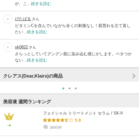
が、こ…
続きを読む
ぴたぱる
さん
ビタミンCを含んでいながら全くの刺激なし！肌荒れを立て直し
たい…
続きを読む
sk0822
さん
さらっとしていてグングン肌に染み込む感じがします。ベタつか
ない…
続きを読む
クレアス(Dear,Klairs)の商品
美容液 週間ランキング
フェイシャル トリートメント セラム / SK-II
5.8
3845件