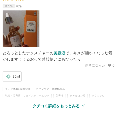
購入品
現品
とろっとしたテクスチャーの
美容液
で、キメが細かくなった気
がします！うるおって普段使いにもぴったり
参考になった
0
35ml
クレアス(Dear,Klairs)
スキンケア・基礎化粧品
乳液・美容液・フェイスクリームなど
美容液
ヒアルロン酸
ビタミンC
無着色
無香料
無鉱物油
アルコールフリー
韓国コスメ
クチコミ詳細をもっとみる