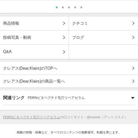
商品情報
クチコミ
投稿写真・動画
ブログ
Q&A
クレアス(Dear,Klairs)のTOPへ
クレアス(Dear,Klairs)の商品一覧へ
関連リンク
PDRNビタペプチド毛穴リペアセラム
PDRNビタペプチド毛穴リペアセラム
の口コミサイト - @cosme（アットコスメ）
掲載の情報・画像など、すべてのコンテンツの無断複写、転載を禁じます。