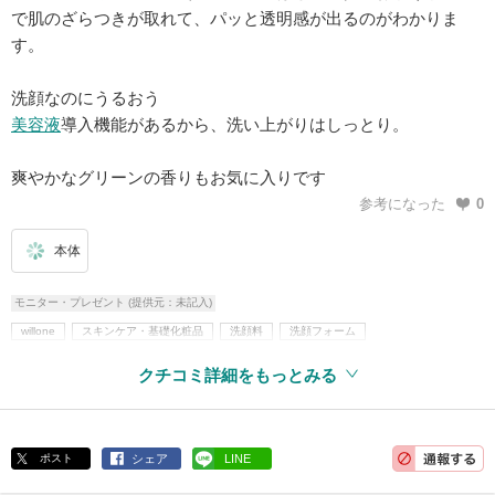
で肌のざらつきが取れて、パッと透明感が出るのがわかりま
す。
洗顔なのにうるおう
美容液
導入機能があるから、洗い上がりはしっとり。
爽やかなグリーンの香りもお気に入りです
参考になった
0
本体
モニター・プレゼント (提供元：未記入)
willone
スキンケア・基礎化粧品
洗顔料
洗顔フォーム
アレルギーテスト済
クチコミ詳細をもっとみる
ポスト
シェア
LINE