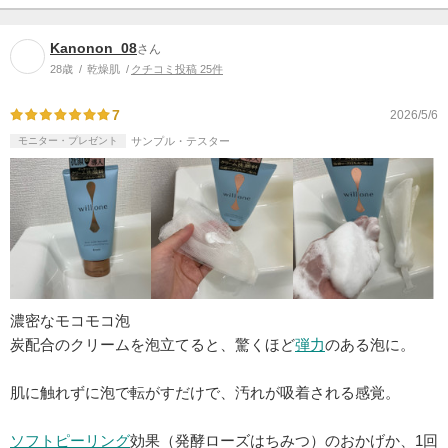
Kanonon_08
さん
28歳
乾燥肌
クチコミ投稿 25件
7
2026/5/6
モニター・プレゼント
サンプル・テスター
濃密なモコモコ泡
炭配合のクリームを泡立てると、驚くほど
弾力
のある泡に。
肌に触れずに泡で転がすだけで、汚れが吸着される感覚。
ソフト
ピーリング
効果（発酵ローズはちみつ）のおかげか、1回