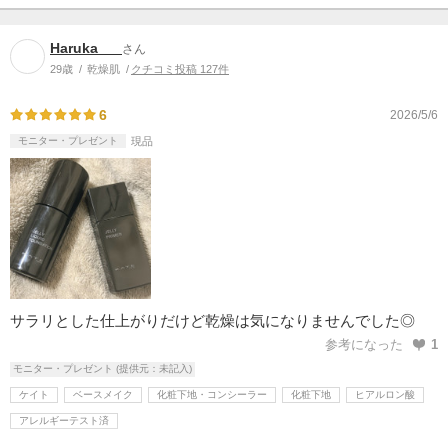
Haruka___
さん
29歳
乾燥肌
クチコミ投稿 127件
6
2026/5/6
モニター・プレゼント
現品
サラリとした仕上がりだけど乾燥は気になりませんでした◎
参考になった
1
モニター・プレゼント (提供元：未記入)
ケイト
ベースメイク
化粧下地・コンシーラー
化粧下地
ヒアルロン酸
アレルギーテスト済