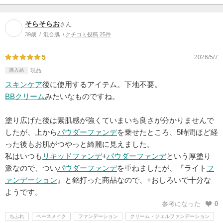
そらそらお
さん
39歳
混合肌
クチコミ投稿 25件
5
2026/5/7
購入品
現品
スキンケア
後に使用するアイテム。下地不要。
BBクリーム
みたいなものですね。
塗り広げた後は素肌感が強くていまいち良さが分かりませんで
したが、上から
パウダーファンデ
を乗せたところ、5時間ほど経
った後もお肌がつやっと綺麗に見えました。
私はいつも
リキッドファンデ
+
パウダーファンデ
という厚塗り
派なので、つい
パウダーファンデ
を重ねましたが、『ライト
フ
ァンデーション
』と銘打った商品なので、+おしろいで十分な
ようです。
参考になった
0
ちふれ
ベースメイク
ファンデーション
クリーム・ジェルファンデーション