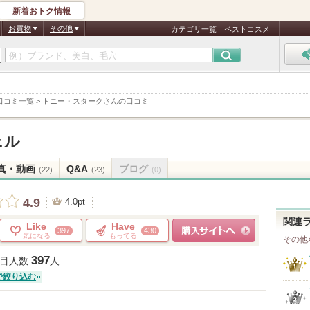
新着おトク情報
お買物
その他
カテゴリ一覧
ベストコスメ
口コミ一覧
>
トニー・スタークさんの口コミ
ェル
真・動画
Q&A
ブログ
(22)
(23)
(0)
4.9
4.0pt
関連
Like
Have
397
430
気になる
もってる
その他
ショッピングサイトへ
397
目人数
人
で絞り込む