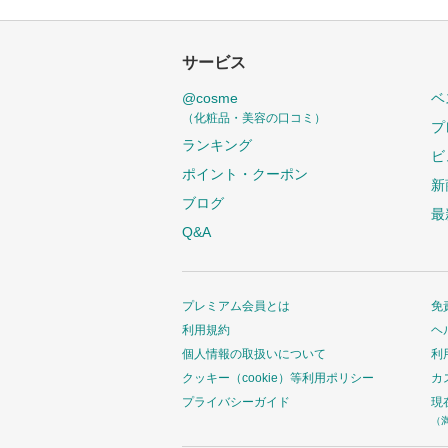
サービス
@cosme
ベ
（化粧品・美容の口コミ）
プ
ランキング
ビ
ポイント・クーポン
新
ブログ
最
Q&A
プレミアム会員とは
免
利用規約
ヘ
個人情報の取扱いについて
利
クッキー（cookie）等利用ポリシー
カ
プライバシーガイド
現
（