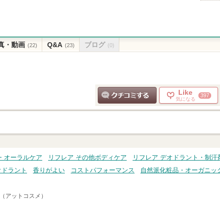
真・動画
Q&A
ブログ
(22)
(23)
(0)
Like
397
気になる
クチコミする
・オーラルケア
リフレア その他ボディケア
リフレア デオドラント・制汗
オドラント
香りがよい
コストパフォーマンス
自然派化粧品・オーガニッ
me（アットコスメ）