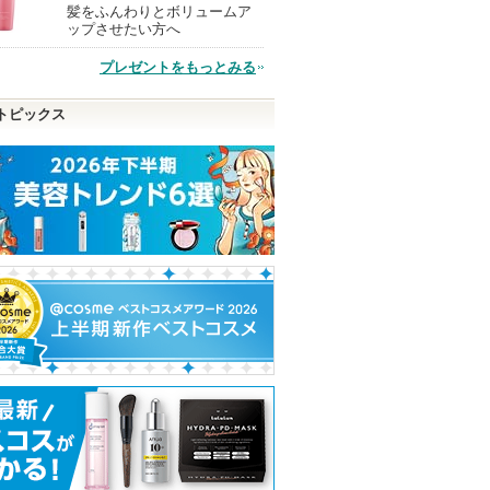
髪をふんわりとボリュームア
現
ップさせたい方へ
プレゼントをもっとみる
品
トピックス
ムリペ
超細芯アイブロウ
アルティミューン パワラ
プロバイオダーム
リーム
イジング セラム
3Dリフティング
セザンヌ
SHISEIDO
BIOHEAL BOH
ショッピン
SHISEIDOから
BIOHEAL BOH
ピン
のお知らせがあ
からのお知らせ
グサイトへ
ショッピン
ショッピ
ります
があります
トへ
グサイトへ
グサイト