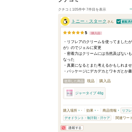
クチコミ105件中 7件目を表示
トニー・スターク
さん
認証済
5
購入品
・リフレアのクリームを使ってましたが
が）のでジェルに変更
・密着力はクリームには当然及ばないも
なった
・真夏になるとまた考えるかもしれませ
・パッケージにデカデカとワキガとか書
現品
購入品
使用した商品
ジャータイプ 48g
購入場所
-
効果
-
商品情報
リフレ
関連ワー
デオドラント・制汗剤・汗ケア