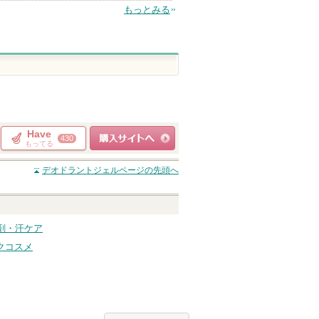
もっとみる
Have
430
もってる
ショッピングサイト
デオドラントジェル
ページの先頭へ
へ
剤・汗ケア
クコスメ