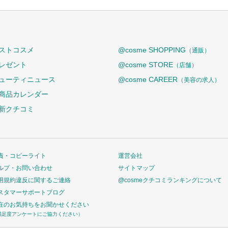
ストコスメ
@cosme SHOPPING
（通販）
レゼント
@cosme STORE
（店舗）
ューティニュース
@cosme CAREER
（美容の求人）
商品カレンダー
新クチコミ
責・コピーライト
運営会社
ルプ・お問い合わせ
サイトマップ
用規約違反に関するご連絡
@cosmeクチコミランキングについて
スタマーサポートブログ
在のお気持ちをお聞かせください
満足度アンケートにご協力ください）