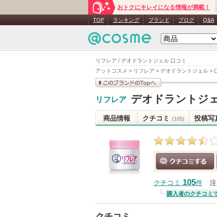
おトクにキレイになる情報が満載！
TOP
ランキング
ブランド
ブログ
Q&A
リフレア / デオドラントジェル 口コミ
アットコスメ
>
リフレア
>
デオドラントジェル
>
このブランドの情報を
デオドラントジ
リフレア
見る
商品情報
クチコミ
投稿写
(105)
クチコミする
105
クチコミ
件
注
購入者のクチコミ
クチコミ