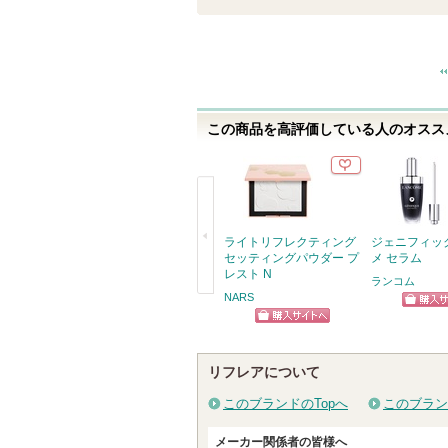
通報する
この商品を高評価している人のオススメ
ライトリフレクティング
ジェニフィッ
セッティングパウダー プ
メ セラム
レスト N
ランコム
NARS
戻
ショッ
る
ショッピン
グサイ
グサイトへ
リフレアについて
このブランドのTopへ
このブラン
メーカー関係者の皆様へ