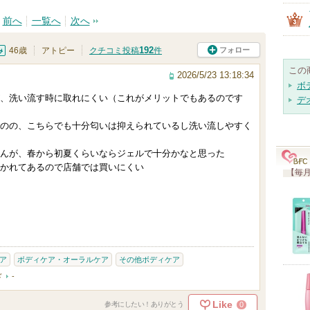
前へ
一覧へ
次へ
192
フォロー
46歳
アトピー
クチコミ投稿
件
この
2026/5/23 13:18:34
ボ
、洗い流す時に取れにくい（これがメリットでもあるのです
デ
のの、こちらでも十分匂いは抑えられているし洗い流しやすく
んが、春から初夏くらいならジェルで十分かなと思った
かれてあるので店舗では買いにくい
【毎月
ア
ボディケア・オーラルケア
その他ボディケア
ド
-
Like
0
参考にしたい！ありがとう