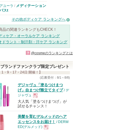
メディテーション
アユーラ
/
バスt
その他ボディケア ランキングへ
商品の関連ランキングもCHECK！
ディケア・オーラルケア ランキング
オドラント・制汗剤・汗ケア ランキング
?
@cosmeのランキングとは
ブランドファンクラブ限定プレゼント
 1・9・17・24日 開催！】
(応募受付：8/1～8/8)
デジャヴュ「塗るつけまつ
げ」自まつげ際立てタイプ
/ デ
ジャヴュ
大人気「塗るつけまつげ」が
現
試せるチャンス！
美髪を育むデルメッドのヘア
品
エッセンスをお届け！
/ DERM
ED(デルメッド)