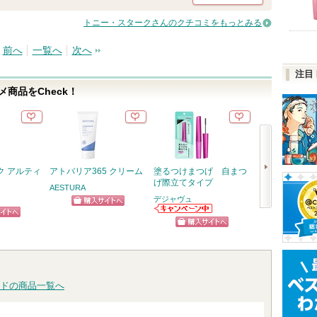
トニー・スタークさんのクチコミをもっとみる
前へ
一覧へ
次へ
注目
商品をCheck！
ク アルティ
アトバリア365 クリーム
塗るつけまつげ 自まつ
ゴールデンタイ
げ際立てタイプ
ア 深夜浸透ク
AESTURA
デジャヴュ
SOFINA iP
ショッピン
次
デジャヴュから
ピン
ショッ
のお知らせがあ
グサイトへ
へ
ショッピン
ります
トへ
グサイ
グサイトへ
ドの商品一覧へ