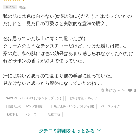
購入品
現品
私の肌に水色は向かない(効果が無い)だろうとは思っていたの
だけれど、見た目の可愛さと実験的な意味で購入。
色は思っていた以上に青くて驚いた(笑)
クリームのようなテクスチャーだけど、つけた感じは軽い。
案の定、私の肌には色の効果はあまり感じられなかったのだけ
れどサボンの香りが好きで使っていた。
汗には弱いと思うので夏より他の季節に使っていた。
見かけないと思ったら廃盤になっていたのね…。
参考になった
0
SAVON de BLAN°C(サボンドゥブラン)
日焼け対策・UVケア
日焼け止め・UVケア(顔用)
日焼け止め・UVケア(ボディ用)
ベースメイク
化粧下地・コンシーラー
化粧下地
クチコミ詳細をもっとみる