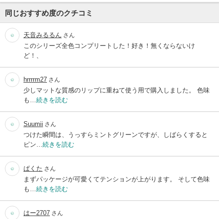
同じおすすめ度のクチコミ
天音みるるん
さん
このシリーズ全色コンプリートした！好き！無くならないけ
ど！、
hrrrrm27
さん
少しマットな質感のリップに重ねて使う用で購入しました。 色味
も…
続きを読む
Suumii
さん
つけた瞬間は、うっすらミントグリーンですが、しばらくすると
ピン…
続きを読む
ぱくた
さん
まずパッケージが可愛くてテンションが上がります。 そして色味
も…
続きを読む
はー2707
さん