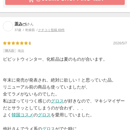
茶みぺ
さん
37歳
乾燥肌
クチコミ投稿 69件
6
2026/5/7
購入品
現品
ビビットウィンター、化粧品は夏のものが合います。
年末に発売が発表され、絶対に欲しい！と思っていた品。
リニューアル前の商品も使っていましたが、
全てラメがないものでした。
私はぽってりつく感じの
グロス
が好きなので、マキシマイザー
だとサラッとしてしまうのが合わず、、、
よく
韓国コスメ
の
グロス
を愛用していました。
他社さんでラメ系の
グロス
がでた時に