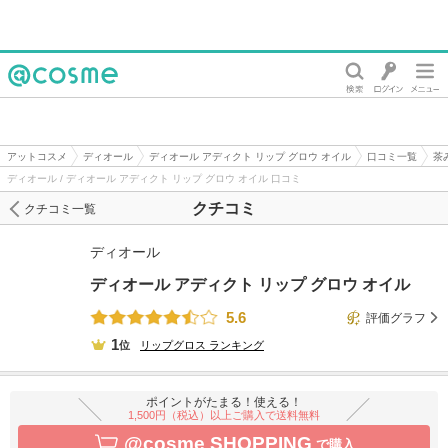
@cosme
アットコスメ
ディオール
ディオール アディクト リップ グロウ オイル
口コミ一覧
茶
ディオール / ディオール アディクト リップ グロウ オイル 口コミ
クチコミ
クチコミ一覧
ディオール
ディオール アディクト リップ グロウ オイル
5.6
評価グラフ
1
位
リップグロス
ランキング
ポイントがたまる！使える！
1,500円（税込）以上ご購入で送料無料
@cosme SHOPPING
で購入