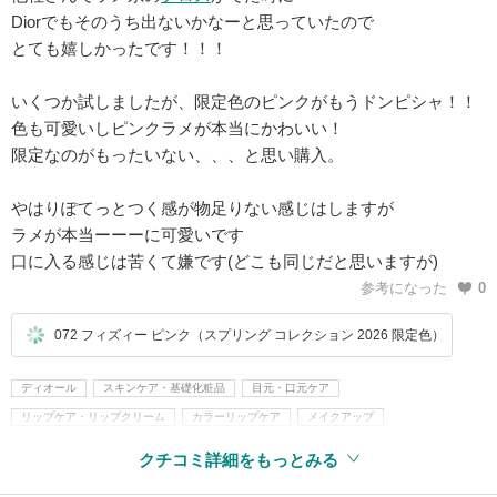
Diorでもそのうち出ないかなーと思っていたので
とても嬉しかったです！！！
いくつか試しましたが、限定色のピンクがもうドンピシャ！！
色も可愛いしピンクラメが本当にかわいい！
限定なのがもったいない、、、と思い購入。
やはりぽてっとつく感が物足りない感じはしますが
ラメが本当ーーーに可愛いです
口に入る感じは苦くて嫌です(どこも同じだと思いますが)
参考になった
0
072 フィズィー ピンク（スプリング コレクション 2026 限定色）
ディオール
スキンケア・基礎化粧品
目元・口元ケア
リップケア・リップクリーム
カラーリップケア
メイクアップ
口紅・グロス・リップライナー
リップグロス
クチコミ詳細をもっとみる