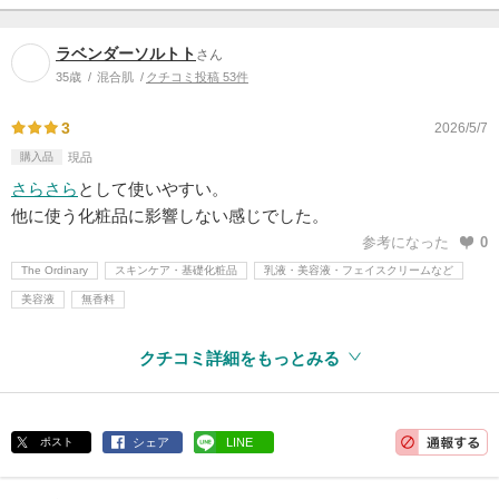
ラベンダーソルトト
さん
35歳
混合肌
クチコミ投稿 53件
3
2026/5/7
購入品
現品
さらさら
として使いやすい。
他に使う化粧品に影響しない感じでした。
参考になった
0
The Ordinary
スキンケア・基礎化粧品
乳液・美容液・フェイスクリームなど
美容液
無香料
クチコミ詳細をもっとみる
ポスト
シェア
LINE