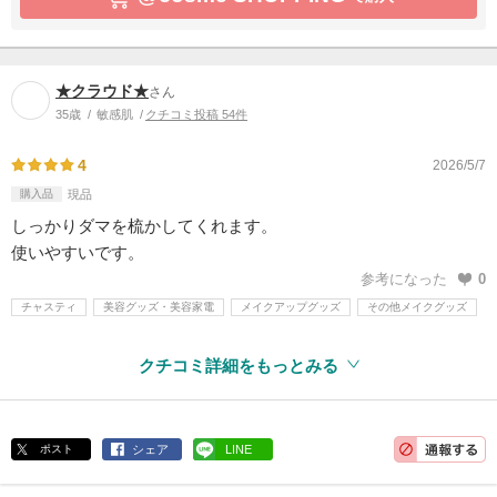
★クラウド★
さん
35歳
敏感肌
クチコミ投稿 54件
4
2026/5/7
購入品
現品
しっかりダマを梳かしてくれます。
使いやすいです。
参考になった
0
チャスティ
美容グッズ・美容家電
メイクアップグッズ
その他メイクグッズ
クチコミ詳細をもっとみる
ポスト
シェア
LINE