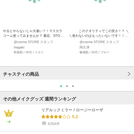
やるとやらないじゃ大違い？！マスカラ
このクオリティでこの安さ！？ ＼
コーム使ってみませんか？ 最近、STORE
＼使わないのはもったいないです！！／
でも人気のマスカラ…
／ きっと誰もが一度…
@cosme STORE スタッフ
@cosme STORE スタッフ
Inagaki
阿久津
乾燥肌 / 30代 / イエベ
敏感肌 / 30代 / ブルベ
チャスティの商品
その他メイクグッズ 週間ランキング
リアルックミラー / ロージーローザ
5.2
6264件