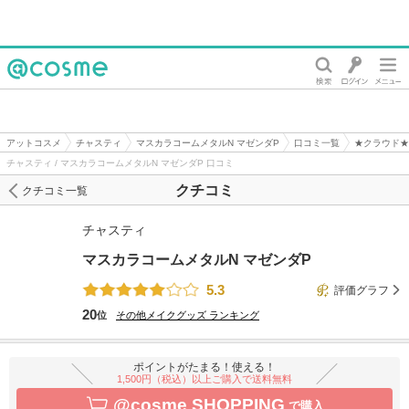
@cosme
アットコスメ
チャスティ
マスカラコームメタルN マゼンダP
口コミ一覧
★クラウド★
チャスティ / マスカラコームメタルN マゼンダP 口コミ
クチコミ
クチコミ一覧
チャスティ
マスカラコームメタルN マゼンダP
5.3
評価グラフ
20
位
その他メイクグッズ
ランキング
ポイントがたまる！使える！
1,500円（税込）以上ご購入で送料無料
@cosme SHOPPING
で購入