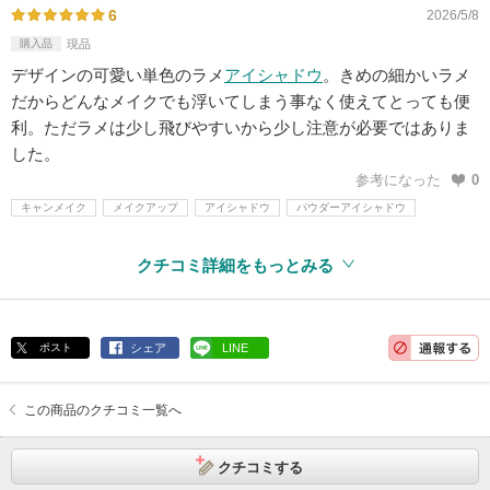
6
2026/5/8
購入品
現品
デザインの可愛い単色のラメ
アイシャドウ
。きめの細かいラメ
だからどんなメイクでも浮いてしまう事なく使えてとっても便
利。ただラメは少し飛びやすいから少し注意が必要ではありま
した。
参考になった
0
キャンメイク
メイクアップ
アイシャドウ
パウダーアイシャドウ
クチコミ詳細をもっとみる
ポスト
シェア
LINE
この商品のクチコミ一覧へ
クチコミする