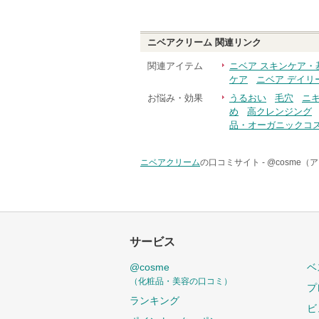
ニベアクリーム
関連リンク
関連アイテム
ニベア スキンケア・
ケア
ニベア デイリ
お悩み・効果
うるおい
毛穴
ニ
め
高クレンジング
品・オーガニックコ
ニベアクリーム
の口コミサイト -
@cosme（
サービス
@cosme
ベ
（化粧品・美容の口コミ）
プ
ランキング
ビ