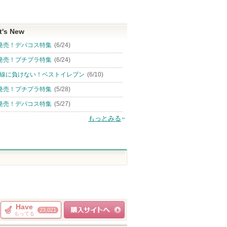
t's New
発売！デパコス特集
(6/24)
発売！プチプラ特集
(6/24)
線に負けない！ベストイレブン
(6/10)
発売！プチプラ特集
(5/28)
発売！デパコス特集
(5/27)
もっとみる
Have
23,021
もってる
ショッピングサイト