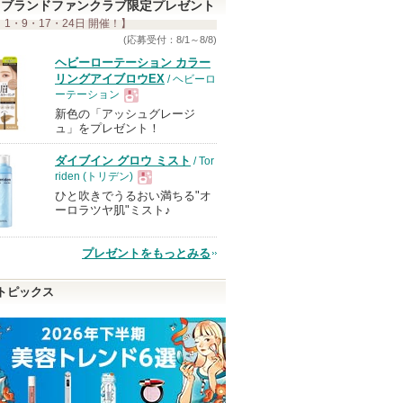
ブランドファンクラブ限定プレゼント
 1・9・17・24日 開催！】
(応募受付：8/1～8/8)
ヘビーローテーション カラー
リングアイブロウEX
/ ヘビーロ
ーテーション
新色の「アッシュグレージ
現
ュ」をプレゼント！
ダイブイン グロウ ミスト
/ Tor
品
riden (トリデン)
ひと吹きでうるおい満ちる"オ
現
ーロラツヤ肌"ミスト♪
品
プレゼントをもっとみる
トピックス