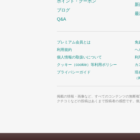
ポイント・クーポン
新
ブログ
最
Q&A
プレミアム会員とは
免
利用規約
ヘ
個人情報の取扱いについて
利
クッキー（cookie）等利用ポリシー
カ
プライバシーガイド
現
（
掲載の情報・画像など、すべてのコンテンツの無断複
クチコミなどの投稿はあくまで投稿者の感想です。個