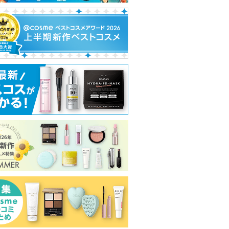
タチオンC
塗るつけまつげ 自まつ
スピーディーマスカラリ
エッセンスイン
げ際立てタイプ
ムーバー
ク
mbuzin)
デジャヴュ
ヒロインメイク
オルビス
デジャヴュから
ピン
ショッピン
ショッピ
のお知らせがあ
ショッピン
ります
トへ
グサイトへ
グサイト
グサイトへ