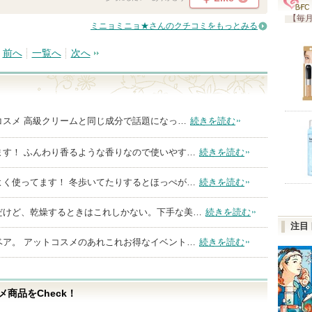
【毎月
ミニョミニョ★さんのクチコミをもっとみる
前へ
一覧へ
次へ
コスメ 高級クリームと同じ成分で話題になっ…
続きを読む
ます！ ふんわり香るような香りなので使いやす…
続きを読む
よく使ってます！ 冬歩いてたりするとほっぺが…
続きを読む
だけど、乾燥するときはこれしかない。下手な美…
続きを読む
注目
ベア。 アットコスメのあれこれお得なイベント…
続きを読む
商品をCheck！