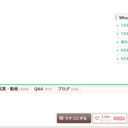
Wha
7月
7月
紫外
6月
6月
写真・動画
Q&A
ブログ
(1223)
(471)
(141)
Like
14,208
気になる
クチコミする