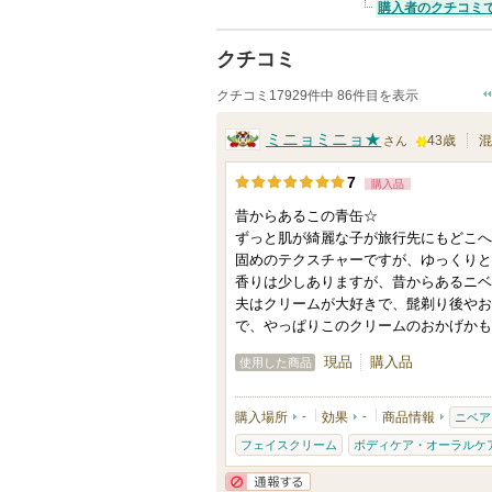
購入者のクチコミ
クチコミ
クチコミ17929件中 86件目を表示
ミニョミニョ★
43歳
混
さん
1
7
購入品
0
昔からあるこの青缶☆
0
ずっと肌が綺麗な子が旅行先にもどこへ
人
固めのテクスチャーですが、ゆっくりと
以
香りは少しありますが、昔からあるニベ
上
夫はクリームが大好きで、髭剃り後やお
で、やっぱりこのクリームのおかげかも
の
メ
現品
購入品
使用した商品
ン
バ
購入場所
-
効果
-
商品情報
ニベア
ー
フェイスクリーム
ボディケア・オーラルケ
に