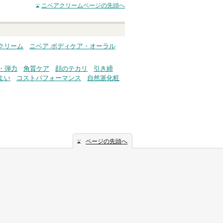
ニベアクリーム
ページの先頭へ
へ
クリーム
ニベア ボディケア・オーラル
・弾力
角質ケア
顔のテカリ
引き締
よい
コストパフォーマンス
自然派化粧
ページの先頭へ