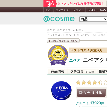
おトクにキレイになる情報が満載！
TOP
ランキング
ブランド
ブログ
Q&A
ニベア / ニベアクリーム 口コミ
アットコスメ
>
ニベア
>
ニベアクリーム
>
口コミ
このブランドの情報を
ベストコスメ 殿堂入り
見る
ニベアク
ニベア
商品情報
クチコミ
投稿
(17929)
クチコミする
17929
クチコミ
件