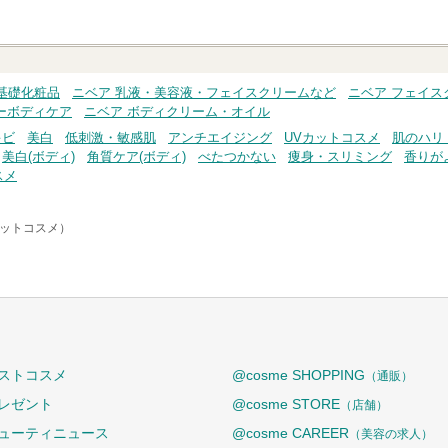
基礎化粧品
ニベア 乳液・美容液・フェイスクリームなど
ニベア フェイス
ーボディケア
ニベア ボディクリーム・オイル
キビ
美白
低刺激・敏感肌
アンチエイジング
UVカットコスメ
肌のハリ
美白(ボディ)
角質ケア(ボディ)
べたつかない
痩身・スリミング
香りが
スメ
アットコスメ）
ストコスメ
@cosme SHOPPING
（通販）
レゼント
@cosme STORE
（店舗）
ューティニュース
@cosme CAREER
（美容の求人）