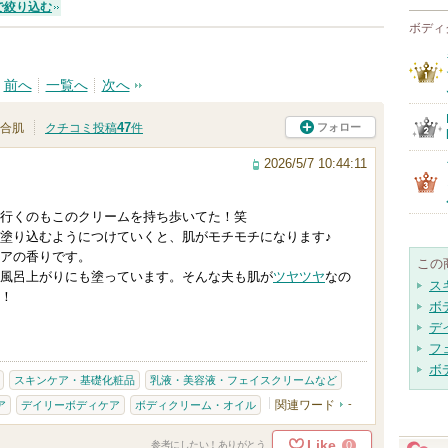
で絞り込む
ボディ
前へ
一覧へ
次へ
47
フォロー
合肌
クチコミ投稿
件
2026/5/7 10:44:11
行くのもこのクリームを持ち歩いてた！笑
塗り込むようにつけていくと、肌がモチモチになります♪
アの香りです。
この
風呂上がりにも塗っています。そんな夫も肌が
ツヤ
ツヤ
なの
ス
！
ボ
デ
フ
ボ
スキンケア・基礎化粧品
乳液・美容液・フェイスクリームなど
関連ワード
-
ア
デイリーボディケア
ボディクリーム・オイル
Like
0
参考にしたい！ありがとう