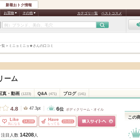
新着おトク情報
お買物
その他
カテゴリ一覧
ベストコスメ
一覧
>
ミニョミニョ★さんの口コミ
リーム
写真・動画
Q&A
ブログ
(1223)
(471)
(141)
6
4.8
47.3pt
位
ボディクリーム・オイル
この
Like
Have
14,208
23,021
気になる
もってる
ショッピングサイトへ
14208
注目人数
人