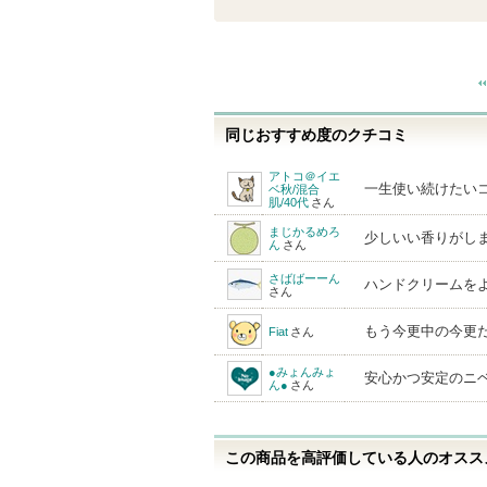
通報する
お
気
に
入
り
同じおすすめ度のクチコミ
登
アトコ＠イエ
録
一生使い続けたい
ベ秋/混合
肌/40代
さん
さ
まじかるめろ
れ
少しいい香りがし
ん
さん
て
さばばーーん
ハンドクリームを
さん
い
ま
もう今更中の今更
Fiat
さん
す
●みょんみょ
安心かつ安定のニ
ん●
さん
この商品を高評価している人のオススメ