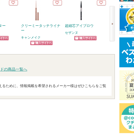
ター
クリーミータッチライナ
超細芯アイブロウ
5番 白玉グル
ー
ふりかけマスク
セザンヌ
キャンメイク
ナンバーズイン(nu
ピン
ショッピン
次
ショッピン
ショッ
トへ
グサイトへ
へ
グサイトへ
グサイ
ドの商品一覧へ
えるために、情報掲載を希望されるメーカー様はぜひこちらをご覧