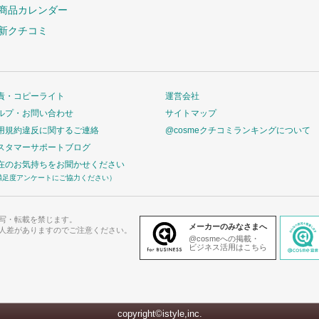
商品カレンダー
新クチコミ
責・コピーライト
運営会社
ルプ・お問い合わせ
サイトマップ
用規約違反に関するご連絡
@cosmeクチコミランキングについて
スタマーサポートブログ
在のお気持ちをお聞かせください
満足度アンケートにご協力ください）
写・転載を禁じます。
メーカーのみなさまへ
人差がありますのでご注意ください。
@cosmeへの掲載・
ビジネス活用はこちら
copyright©istyle,inc.