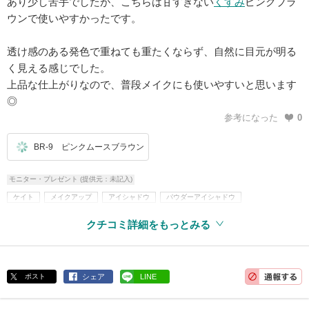
あり少し苦手でしたが、こちらは甘すぎない
くすみ
ピンクブラ
ウンで使いやすかったです。
透け感のある発色で重ねても重たくならず、自然に目元が明る
く見える感じでした。
上品な仕上がりなので、普段メイクにも使いやすいと思います
◎
参考になった
0
BR-9 ピンクムースブラウン
モニター・プレゼント (提供元：未記入)
ケイト
メイクアップ
アイシャドウ
パウダーアイシャドウ
アイシャドウパレット
クチコミ詳細をもっとみる
ポスト
シェア
LINE