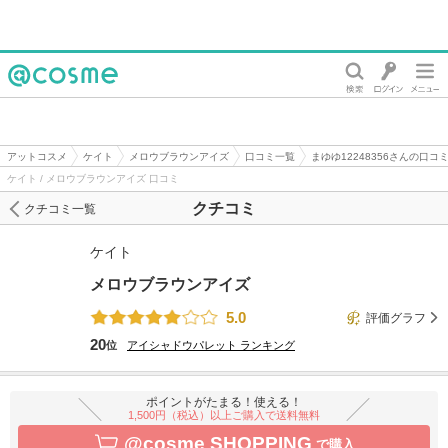
@cosme
アットコスメ
ケイト
メロウブラウンアイズ
口コミ一覧
まゆゆ12248356さんの口コ
ケイト / メロウブラウンアイズ 口コミ
クチコミ
クチコミ一覧
ケイト
メロウブラウンアイズ
5.0
評価グラフ
20
位
アイシャドウパレット
ランキング
ポイントがたまる！使える！
1,500円（税込）以上ご購入で送料無料
@cosme SHOPPING
で購入