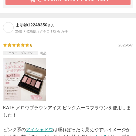
まゆゆ12248356
さん
25歳
乾燥肌
クチコミ投稿 39件
6
2026/5/7
モニター・プレゼント
現品
KATE メロウブラウンアイズ ピンクムースブラウンを使用しま
した！
ピンク系の
アイシャドウ
は腫れぼったく見えやすいイメージが