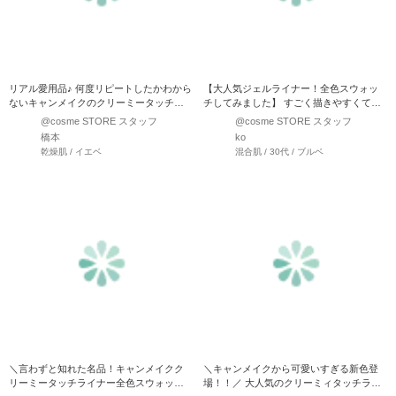
リアル愛用品♪ 何度リピートしたかわから
【大人気ジェルライナー！全色スウォッ
ないキャンメイクのクリーミータッチラ
チしてみました】 すごく描きやすくて、
イナー全色スウォッチ★…
スラスラ〜と描けちゃい…
@cosme STORE スタッフ
@cosme STORE スタッフ
橋本
ko
乾燥肌 / イエベ
混合肌 / 30代 / ブルベ
＼言わずと知れた名品！キャンメイクク
＼キャンメイクから可愛いすぎる新色登
リーミータッチライナー全色スウォッチ
場！！／ 大人気のクリーミィタッチライ