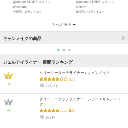
♡／ プチプラコスメ…
ナーから 限定色…
@cosme STORE スタッフ
@cosme STORE スタッフ
kawanami
chihara
乾燥肌 / 30代 / イエベ
敏感肌 / 40代 / イエベ
もっとみる
キャンメイクの商品
ジェルアイライナー 週間ランキング
クリーミータッチライナー / キャンメイク
5.5
27591件
@cosme STORE スタッフ
@cosme STORE スタッフ
@cosme STORE スタッフ
@cosme STORE スタッフ
@cosme STORE スタッフ
@cosme STORE スタッフ
橋本
中野
Honda
chihara
chihara
みやざわ
クリーミータッチライナー シアー / キャンメイ
乾燥肌 / 30代 / イエベ
普通肌 / 30代 / イエベ
乾燥肌 / 50代 / ブルベ
敏感肌 / 40代 / イエベ
敏感肌 / 40代 / イエベ
乾燥肌 / 30代 / イエベ
ク
5.2
971件