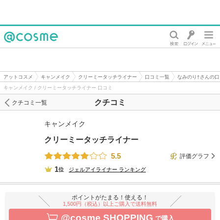
@cosme
アットコスメ
キャンメイク
クリーミータッチライナー
口コミ一覧
なみのり†さんの口
キャンメイク / クリーミータッチライナー 口コミ
クチコミ
クチコミ一覧
キャンメイク
クリーミータッチライナー
5.5
評価グラフ
1
位
ジェルアイライナー
ランキング
ポイントがたまる！使える！
1,500円（税込）以上ご購入で送料無料
@cosme SHOPPING
で購入