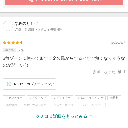
なみのり†
さん
17歳
乾燥肌
クチコミ投稿 4件
4
2026/5/7
購入品
現品
3角ゾーンに使ってます！金欠民からするとすぐ無くなりそうな
のが悲しい( )
参考になった
1
No.15 カプチーノピンク
キャンメイク
メイクアップ
アイライナー
ジェルアイライナー
無香料
無鉱物油
界面活性剤不使用
アルコールフリー
パラベンフリー
旧指定成分無添加
クチコミ詳細をもっとみる