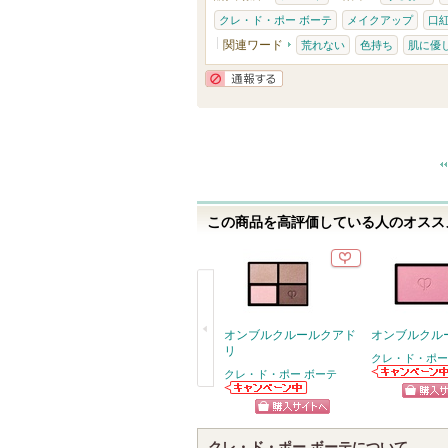
クレ・ド・ポー ボーテ
メイクアップ
口
関連ワード
荒れない
色持ち
肌に優
通報する
この商品を高評価している人のオススメ
オンブルクルールクアド
オンブルクル
リ
クレ・ド・ポー
クレ・ド・ポー ボーテ
クレ・ド・ポー
戻
ボーテからのお
クレ・ド・ポー
ショッ
知らせがありま
ボーテからのお
る
ショッピン
す
知らせがありま
グサイ
す
クレ・ド・ポー ボーテについて