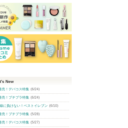
t's New
発売！デパコス特集
(6/24)
ヴォワールコレクチュー
ル・レオスールデクラ
ルージュクレーム
発売！プチプラ特集
(6/24)
ルｎ
スラン
ボーテ
クレ・ド・ポー ボーテ
線に負けない！ベストイレブン
(6/10)
クレ・ド・ポー ボーテ
クレ・ド・ポー 
クレ・ド・ポー
発売！プチプラ特集
(5/28)
ボーテからのお
クレ・ド・ポー
クレ・ド・ポー
ピン
ショッピン
知らせがありま
ボーテからのお
ボーテからのお
ショッピン
発売！デパコス特集
(5/27)
す
知らせがありま
知らせがありま
トへ
グサイトへ
す
す