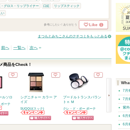
紅・グロス・リップライナー
口紅
リップスティック
しい
Like
1
参考にしたい！ありがとう
まつもとみちこさんのクチコミをもっとみる
前へ
一覧へ
次へ
商品をCheck！
Wha
7月
ールソロ
シグニチャー カラー ア
プードルトランスパラン
ル・セラムII
7月
イズ
トｎ Ｍ
 ボーテ
クレ・ド・ポー 
紫外
SUQQU(スック)
クレ・ド・ポー ボーテ
クレ・ド・ポー
次
6月
ボーテからのお
SUQQU(スック)
クレ・ド・ポー
ピン
ショッ
知らせがありま
からのお知らせ
ボーテからのお
へ
ショッピン
ショッピン
す
6月
があります
知らせがありま
トへ
グサイ
す