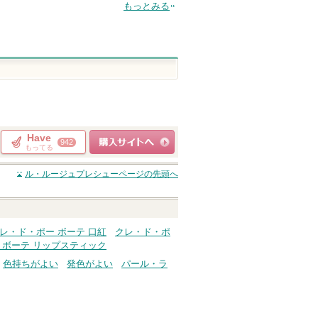
グサイトへ
もっとみる
Have
942
もってる
ショッピングサイト
ル・ルージュプレシュー
ページの先頭へ
へ
レ・ド・ポー ボーテ 口紅
クレ・ド・ポ
 ボーテ リップスティック
色持ちがよい
発色がよい
パール・ラ