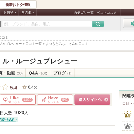
新着おトク情報
お買物
その他
カテゴリ一覧
ベストコスメ
口コミ
ジュプレシュー
>
口コミ一覧
>
まつもとみちこさんの口コミ
ル・ルージュプレシュー
真・動画
Q&A
ブログ
(38)
(100)
(1)
5.4
8.4pt
関連
Like
Have
1,020
942
気になる
もってる
口紅・
ショッピングサイトへ
1020
目人数
人
で絞り込む