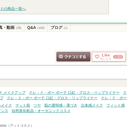
グサイトへ
グサイトへ
ドの商品一覧へ
真・動画
Q&A
ブログ
(38)
(100)
(1)
Like
1,020
気になる
クチコミする
テ メイクアップ
クレ・ド・ポー ボーテ 口紅・グロス・リップライナー
ク
ップ
クレ・ド・ポー ボーテ 口紅・グロス・リップライナー
クレ・ド・ポー
ルメイク
マット肌
ツヤ
肌の透明感・薄づき
立体感メイク
フィット感
マンス
自然派化粧品・オーガニックコスメ
osme（アットコスメ）