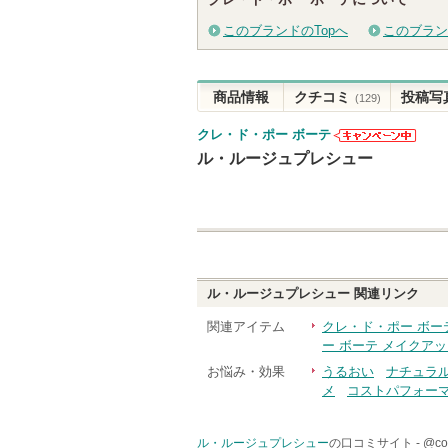
グサイトへ
このブランドのTopへ
このブラン
商品情報
クチコミ
投稿写
(129)
クレ・ド・ポー ボーテ
クレ・ド・ポ
ル・ルージュプレシュー
ー ボーテから
のお知らせが
あります
ル・ルージュプレシュー
関連リンク
関連アイテム
クレ・ド・ポー ボー
ー ボーテ メイクア
お悩み・効果
うるおい
ナチュラ
メ
コストパフォー
ル・ルージュプレシュー
の口コミサイト -
@c