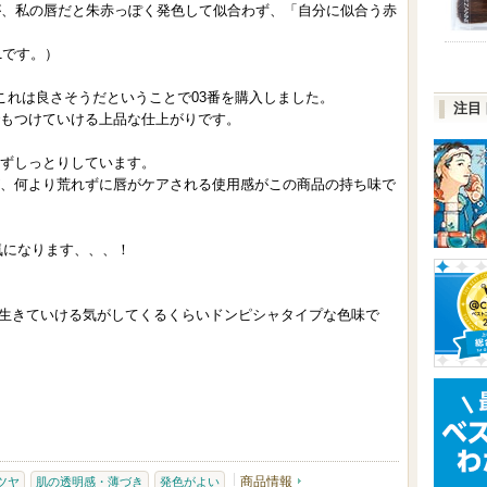
が、私の唇だと朱赤っぽく発色して似合わず、「自分に似合う赤
1です。）
これは良さそうだということで03番を購入しました。
注目
もつけていける上品な仕上がりです。
ずしっとりしています。
、何より荒れずに唇がケアされる使用感がこの商品の持ち味で
も気になります、、、！
一本で生きていける気がしてくるくらいドンピシャタイプな色味で
商品情報
ツヤ
肌の透明感・薄づき
発色がよい