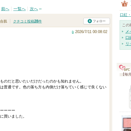
前へ
一覧へ
次へ
口紅・
28
フォロー
合肌
クチコミ投稿
件
この
メ
2026/7/11 00:08:02
口
リ
【毎月
ものだと思いたいだけだったのかも知れません。
は普通です。色の落ち方も内側だけ落ちていく感じで良くない
ーーーー
に買いました。