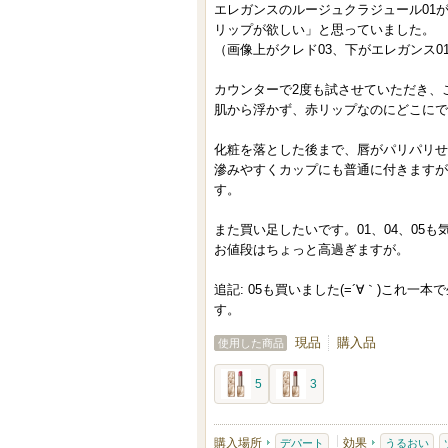
り
エレガンスのルージュクラジュール01
リップが欲しい」と思っていました。
登
（画像上がクレド03、下がエレガンス0
録
さ
カウンターで2度も試させていただき、
肌から浮かず、赤リップなのにどこにで
れ
て
化粧を落とした後まで、唇がパリパリせ
い
滲みやすくカップにも普通に付きますが
ま
す。
す
また買い足したいです。01、04、05
お値段はちょっと高過ぎますが。
追記: 05も買いました(=´∀｀)これ
す。
現品
購入品
使用した商品
5
3
購入場所
効果
デパート
うるおい