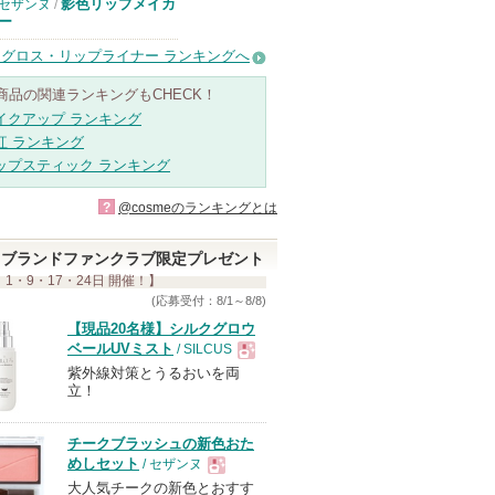
影色リップメイカ
セザンヌ
/
ー
グロス・リップライナー ランキングへ
商品の関連ランキングもCHECK！
イクアップ ランキング
紅 ランキング
ップスティック ランキング
?
@cosmeのランキングとは
ブランドファンクラブ限定プレゼント
 1・9・17・24日 開催！】
(応募受付：8/1～8/8)
【現品20名様】シルクグロウ
ベールUVミスト
/ SILCUS
紫外線対策とうるおいを両
現
立！
品
チークブラッシュの新色おた
めしセット
/ セザンヌ
大人気チークの新色とおすす
現