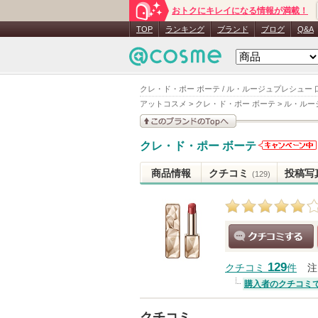
おトクにキレイになる情報が満載！
TOP
ランキング
ブランド
ブログ
Q&A
クレ・ド・ポー ボーテ / ル・ルージュプレシュー 
アットコスメ
>
クレ・ド・ポー ボーテ
>
ル・ルー
このブランドの情報を
クレ・ド・ポー ボーテ
見る
クレ・ド・
ポー ボーテ
商品情報
クチコミ
投稿写
(129)
からのお知
らせがあり
ます
クチコミする
129
クチコミ
件
注
購入者のクチコミ
クチコミ