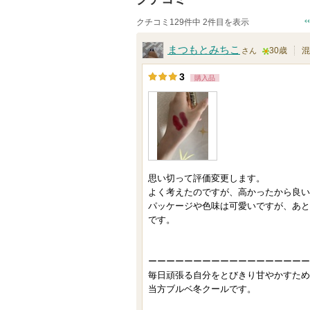
クチコミ129件中 2件目を表示
まつもとみちこ
30歳
混
さん
5
3
購入品
人
以
上
の
メ
ン
思い切って評価変更します。
バ
よく考えたのですが、高かったから良い
パッケージや色味は可愛いですが、あと
ー
です。
に
お
気
ーーーーーーーーーーーーーーーーーー
毎日頑張る自分をとびきり甘やかすため
に
当方ブルベ冬クールです。
入