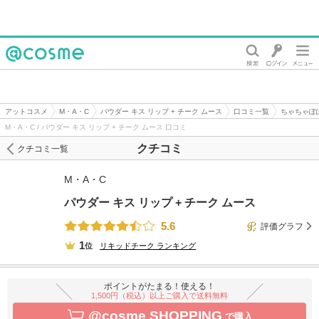
@cosme
アットコスメ
M・A・C
パウダー キス リップ + チーク ムース
口コミ一覧
ちゃちゃぽ
M・A・C / パウダー キス リップ + チーク ムース 口コミ
クチコミ
クチコミ一覧
M・A・C
パウダー キス リップ + チーク ムース
5.6
評価グラフ
1
位
リキッドチーク
ランキング
ポイントがたまる！使える！
1,500円（税込）以上ご購入で送料無料
@cosme SHOPPING
で購入