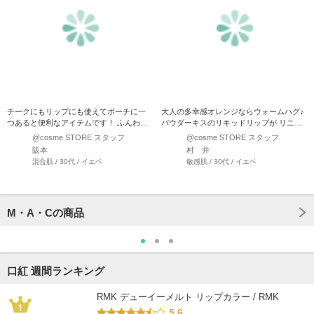
チークにもリップにも使えてポーチに一
大人の多幸感オレンジならウォームハグ♪
つあると便利なアイテムです！ ふんわり
パウダーキスのリキッドリップが リニュ
マットでムラなくつき使い…
ーアルしてチークに…
@cosme STORE スタッフ
@cosme STORE スタッフ
阪本
村 井
混合肌 / 30代 / イエベ
敏感肌 / 30代 / イエベ
M・A・Cの商品
口紅 週間ランキング
RMK デューイーメルト リップカラー / RMK
5.6