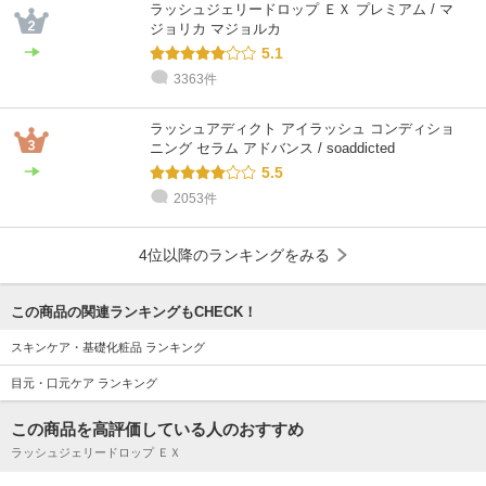
混合肌 / 30代 / ブルベ
敏感肌 / 30代 / ブルベ
敏感肌 / 30代 / イエベ
ラッシュジェリードロップ ＥＸ プレミアム / マ
ジョリカ マジョルカ
5.1
3363件
ラッシュアディクト アイラッシュ コンディショ
ニング セラム アドバンス / soaddicted
5.5
2053件
4位以降のランキングをみる
この商品の関連ランキングもCHECK！
スキンケア・基礎化粧品 ランキング
目元・口元ケア ランキング
この商品を高評価している人のおすすめ
ラッシュジェリードロップ ＥＸ