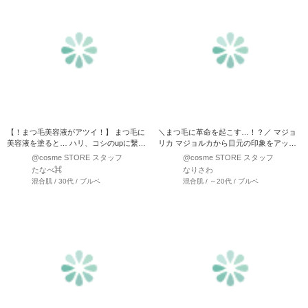
【！まつ毛美容液がアツイ！】 まつ毛に
＼まつ毛に革命を起こす…！？／ マジョ
美容液を塗ると… ハリ、コシのupに繋が
リカ マジョルカから目元の印象をアップ
り、まつ毛に…
させてくれるアイ…
@cosme STORE スタッフ
@cosme STORE スタッフ
たなべ⌘
なりさわ
混合肌 / 30代 / ブルベ
混合肌 / ～20代 / ブルベ