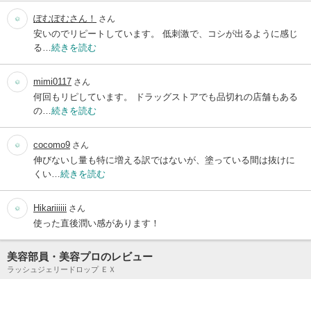
ぽむぽむさん！
さん
安いのでリピートしています。 低刺激で、コシが出るように感じ
る…
続きを読む
mimi0117
さん
何回もリピしています。 ドラッグストアでも品切れの店舗もある
の…
続きを読む
cocomo9
さん
伸びないし量も特に増える訳ではないが、塗っている間は抜けに
くい…
続きを読む
Hikariiiiii
さん
使った直後潤い感があります！
美容部員・美容プロのレビュー
ラッシュジェリードロップ ＥＸ