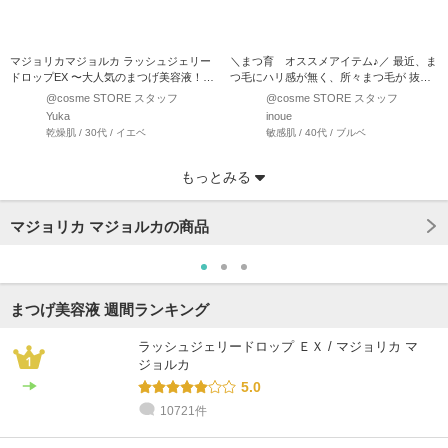
マジョリカマジョルカ ラッシュジェリー
＼まつ育 オススメアイテム♪／ 最近、ま
ドロップEX 〜大人気のまつげ美容液！〜
つ毛にハリ感が無く、所々まつ毛が 抜け
チッ…
てしまっている箇所…
@cosme STORE スタッフ
@cosme STORE スタッフ
Yuka
inoue
乾燥肌 / 30代 / イエベ
敏感肌 / 40代 / ブルベ
もっとみる
マジョリカ マジョルカの商品
まつげ美容液 週間ランキング
ラッシュジェリードロップ ＥＸ / マジョリカ マ
ジョルカ
5.0
10721件
@cosme STORE スタッフ
@cosme STORE スタッフ
@cosme STORE スタッフ
suyama
阿久津
小林