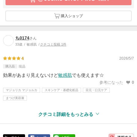
購入ショップ
ち0174
さん
33歳
敏感肌
クチコミ投稿 1件
4
2026/5/7
購入品
現品
効果があまり見えないけど
敏感肌
でも使えます☆
参考になった
0
マジョリカ マジョルカ
スキンケア・基礎化粧品
目元・口元ケア
まつげ美容液
クチコミ詳細をもっとみる