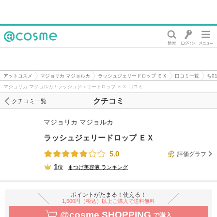
@cosme
アットコスメ
マジョリカ マジョルカ
ラッシュジェリードロップ ＥＸ
口コミ一覧
ち0
マジョリカ マジョルカ / ラッシュジェリードロップ ＥＸ 口コミ
クチコミ
クチコミ一覧
マジョリカ マジョルカ
ラッシュジェリードロップ ＥＸ
5.0
評価グラフ
1
位
まつげ美容液
ランキング
ポイントがたまる！使える！
1,500円（税込）以上ご購入で送料無料
@cosme SHOPPING
で購入