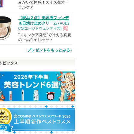
みがいて体感！スイス発オー
現
ラルケア
【現品２点】美容液ファンデ
品
＆日焼け止めクリーム
/ AGE2
0'S(エージトウェンティズ)
”スキンケア発想”で叶える真夏
現
の上品ツヤ肌セット
プレゼントをもっとみる
品
トピックス
シャンプ
RMK デューイーメルト
アルティミューン パワラ
プリズム・リー
トトリート
リップカラー
イジング セラム
ジバンシイ