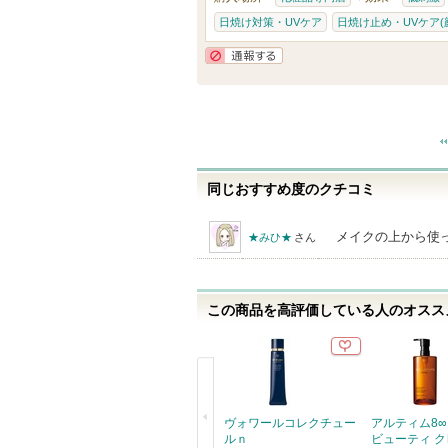
入
日焼け対策・UVケア
日焼け止め・UVケア(
り
登
通報する
録
さ
れ
て
い
同じおすすめ度のクチコミ
ま
メイクの上から使
★みひ★
さん
す
この商品を高評価している人のオススメ
ヴォワールコレクチュー
アルティム8∞
ルｎ
ビューティ 