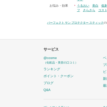
お悩み・効果
うるおい
美白
低
フ
さらさら
コス
パーフェクト サン プロテクター スティック
の
サービス
@cosme
ベ
（化粧品・美容の口コミ）
プ
ランキング
ビ
ポイント・クーポン
新
ブログ
最
Q&A