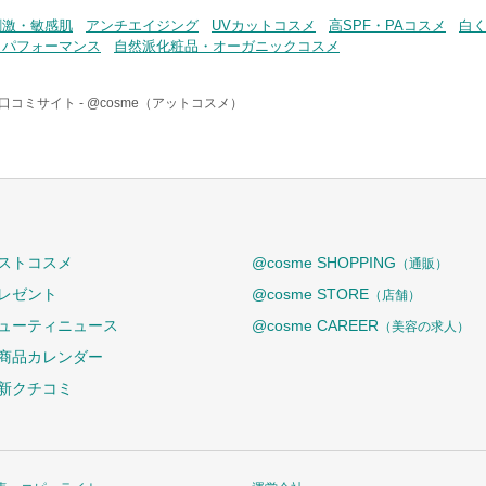
刺激・敏感肌
アンチエイジング
UVカットコスメ
高SPF・PAコスメ
白
トパフォーマンス
自然派化粧品・オーガニックコスメ
口コミサイト -
@cosme（アットコスメ）
ストコスメ
@cosme SHOPPING
（通販）
レゼント
@cosme STORE
（店舗）
ューティニュース
@cosme CAREER
（美容の求人）
商品カレンダー
新クチコミ