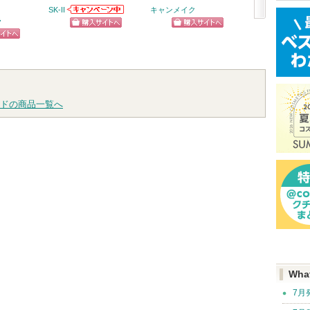
メント ＦＯＲ 
SK-II
キャンメイク
Ｙ ＤＡＭＡＧ
SK-IIからのお知
ラ
次
らせがあります
THE ANSWER
ショッピン
ショッピン
へ
ピン
THE ANSWERか
グサイトへ
グサイトへ
らのお知らせが
トへ
ショッ
あります
グサイ
ドの商品一覧へ
Wha
7月