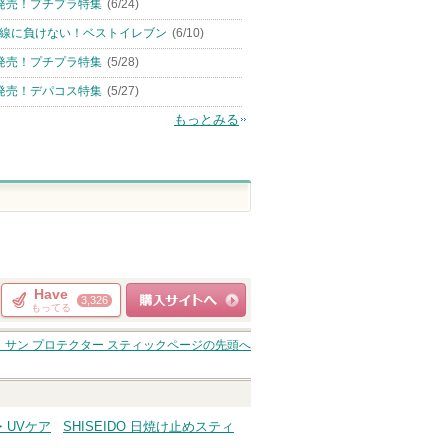
発売！プチプラ特集
(6/24)
線に負けない！ベストイレブン
(6/10)
発売！プチプラ特集
(5/28)
発売！デパコス特集
(5/27)
もっとみる
Have
3,326
もってる
ショッピングサイト
 サン プロテクター スティック
ページの先頭へ
へ
策・UVケア
SHISEIDO 日焼け止めスティ