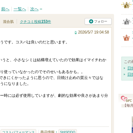
前へ
一覧へ
次へ
153
フォロー
混合肌
クチコミ投稿
件
2026/5/7 19:04:58
うです。コスパは良いのだと思います。
いうと、小さなシミは結構増えていたので効果はイマイチわか
この
日
り使っていなかったのでそのせいもあるかも。。
日
できにくかったように思うので、日焼け止めの質云々ではな
うになりました。
ー時には必ず使用していますが、劇的な効果や良さがあまり分
【毎月
商品情報
コストパフォーマンス
SHISEIDO