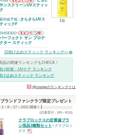
ビタC
Anua
/
Anuaからのお
サンスクリーンUVスティッ
知らせがありま
ク
す
さらさらUVス
紫外線予報
/
1位
ティックF
SHISEIDO
/
SHISEIDOから
パーフェクト サン プロテ
のお知らせがあ
クター スティック
ります
日焼け止めスティック ランキングへ
商品の関連ランキングもCHECK！
焼け対策・UVケア ランキング
焼け止めスティック ランキング
?
@cosmeのランキングとは
ブランドファンクラブ限定プレゼント
 1・9・17・24日 開催！】
(応募受付：8/9～8/16)
クラプロックスの定番歯ブラ
シ現品3種類セット
/ クラプロッ
クス