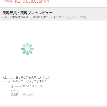
1,500円（税込）以上ご購入で送料無料
美容部員・美容プロのレビュー
iroha INTIMATE WASH【 FOAM TYPE 】シトラスノートとミントの香り
＼見えない所こそケアを大事に／ デリケ
ートゾーンのケア、どうしてますか？ お
風呂上がりの保湿はど…
@cosme STORE スタッフ
のぐち
普通肌 / 30代 / ブルベ