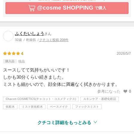
@cosme SHOPPING
で購入
ふくたいしょう
さん
32歳
乾燥肌
クチコミ投稿 208件
4
2026/5/7
購入品
現品
スースしてて気持ちがいいです！
しかも30分くらい続きました。
ミストも細かいので、顔全体に満遍なく拭きかかります。
参考になった
0
Chacott COSMETICS(チャコット・コスメティクス)
スキンケア・基礎化粧品
化粧水
ミスト状化粧水
ベースメイク
フィックスミスト
クチコミ詳細をもっとみる