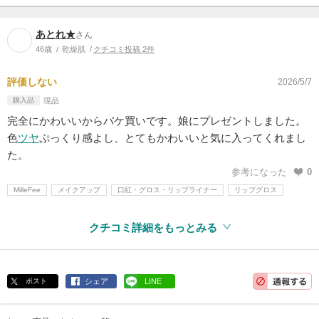
あとれ★
さん
46歳
乾燥肌
クチコミ投稿 2件
評価しない
2026/5/7
購入品
現品
完全にかわいいからパケ買いです。娘にプレゼントしました。
色
ツヤ
ぷっくり感よし、とてもかわいいと気に入ってくれまし
た。
参考になった
0
MilleFee
メイクアップ
口紅・グロス・リップライナー
リップグロス
クチコミ詳細をもっとみる
ポスト
シェア
LINE