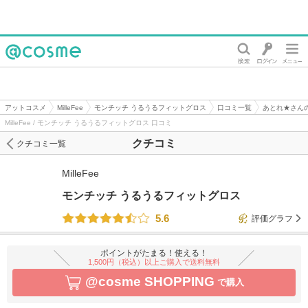
@cosme
アットコスメ
MilleFee
モンチッチ うるうるフィットグロス
口コミ一覧
あとれ★さん
MilleFee / モンチッチ うるうるフィットグロス 口コミ
クチコミ
クチコミ一覧
MilleFee
モンチッチ うるうるフィットグロス
5.6
評価グラフ
ポイントがたまる！使える！
1,500円（税込）以上ご購入で送料無料
@cosme SHOPPING
で購入