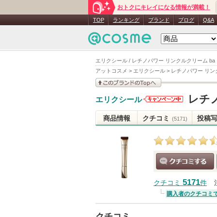
おトクにキレイになる情報が満載！
TOP
ランキング
ブランド
ブログ
Q&A
エリクシール / レチノパワー リンクルクリーム ba
アットコスメ
>
エリクシール
>
レチノパワー リン
このブランドの情報を
レチノ
エリクシール
見る
エリクシー
ルからのお
商品情報
クチコミ
投稿
(5171)
知らせがあ
ります
クチコミする
5171
クチコミ
件
購入者のクチコミ
クチコミ