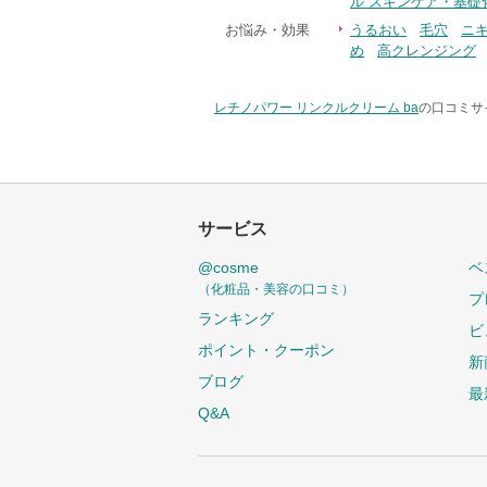
ル スキンケア・基礎
お悩み・効果
うるおい
毛穴
ニ
め
高クレンジング
レチノパワー リンクルクリーム ba
の口コミサイ
サービス
@cosme
ベ
（化粧品・美容の口コミ）
プ
ランキング
ビ
ポイント・クーポン
新
ブログ
最
Q&A