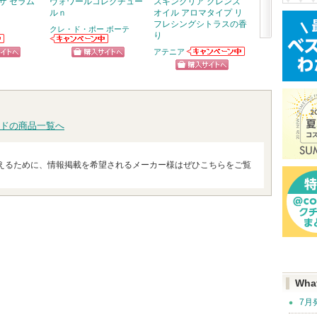
ザ セラム
ヴォワールコレクチュー
スキンクリア クレンズ
ジェノプティク
ルｎ
オイル アロマタイプ リ
ィニットオーラ
フレシングシトラスの香
ス
クレ・ド・ポー ボーテ
り
SK-II
次
クレ・ド・ポー
SK-IIから
アテニア
ボーテからのお
らせがあり
アテニアからの
へ
ピン
ショッピン
ショッ
知らせがありま
お知らせがあり
す
ショッピン
ます
トへ
グサイトへ
グサイ
グサイトへ
ドの商品一覧へ
えるために、情報掲載を希望されるメーカー様はぜひこちらをご覧
Wha
7月