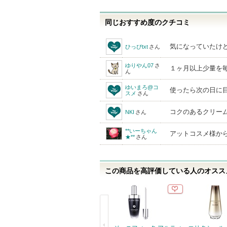
同じおすすめ度のクチコミ
気になっていたけ
ひっぴtxt
さん
ゆりやん07
さ
１ヶ月以上少量を
ん
ゆいまろ@コ
使ったら次の日に
スメ
さん
コクのあるクリー
NKI
さん
**いーちゃん
アットコスメ様か
★**
さん
この商品を高評価している人のオススメ