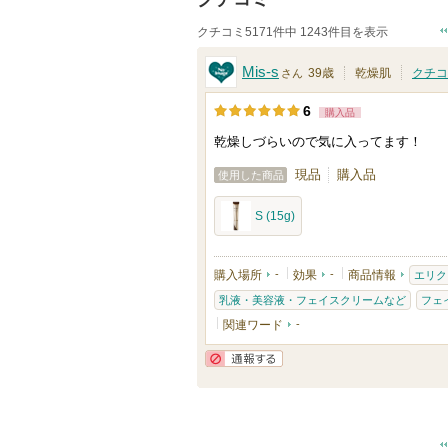
クチコミ5171件中 1243件目を表示
Mis-s
39歳
乾燥肌
クチコ
さん
6
購入品
乾燥しづらいので気に入ってます！
現品
購入品
使用した商品
S (15g)
購入場所
-
効果
-
商品情報
エリク
乳液・美容液・フェイスクリームなど
フェ
関連ワード
-
通報する