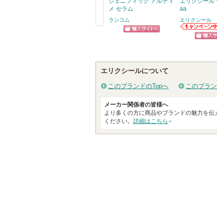
ジェニフィック アルティ
エリクシール 
メ セラム
aa
ランコム
エリクシール
戻
エリクシールか
ショッピン
らのお知らせが
る
ショッ
あります
グサイトへ
グサイ
エリクシールについて
このブランドのTopへ
このブラン
メーカー関係者の皆様へ
より多くの方に商品やブランドの魅力を伝
ください。
詳細はこちら