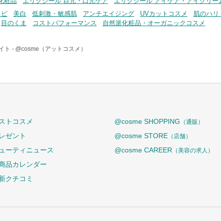
化粧品
エリクシール 目元・口元ケア
エリクシール アイケア・アイクリー
キビ
美白
低刺激・敏感肌
アンチエイジング
UVカットコスメ
肌のハリ
目のくま
コストパフォーマンス
自然派化粧品・オーガニックコスメ
ト -
@cosme（アットコスメ）
ストコスメ
@cosme SHOPPING
（通販）
レゼント
@cosme STORE
（店舗）
ューティニュース
@cosme CAREER
（美容の求人）
商品カレンダー
新クチコミ