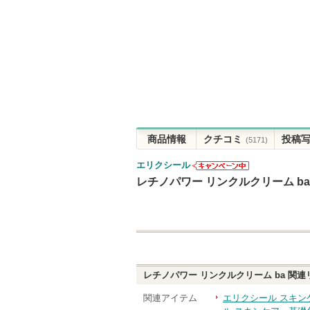
商品情報
クチコミ
投稿
(5171)
エリクシール
エリクシール
レチノパワー リンクルクリーム ba
からのお知ら
せがあります
レチノパワー リンクルクリーム ba
関連
関連アイテム
エリクシール スキン