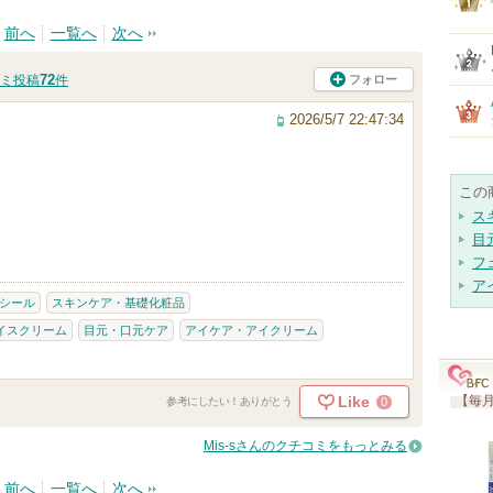
前へ
一覧へ
次へ
72
フォロー
ミ投稿
件
2026/5/7 22:47:34
この
ス
目
フ
ア
シール
スキンケア・基礎化粧品
イスクリーム
目元・口元ケア
アイケア・アイクリーム
Like
【毎月
0
参考にしたい！ありがとう
Mis-sさんのクチコミをもっとみる
前へ
一覧へ
次へ