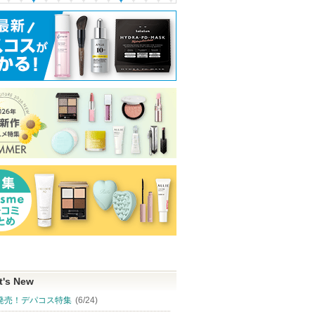
ス インフ
クリーミータッチライナ
PDRN ヒアルロン酸100
フェイシャル ト
 エッセン
ー
セラム
ント エッセンス
キャンメイク
Anua
SK-II
Anuaからのお知
SK-IIからの
らせがあります
らせがあり
のお知
ショッピン
ショッピン
ショッピ
ます
ピン
グサイトへ
グサイトへ
グサイト
トへ
t's New
発売！デパコス特集
(6/24)