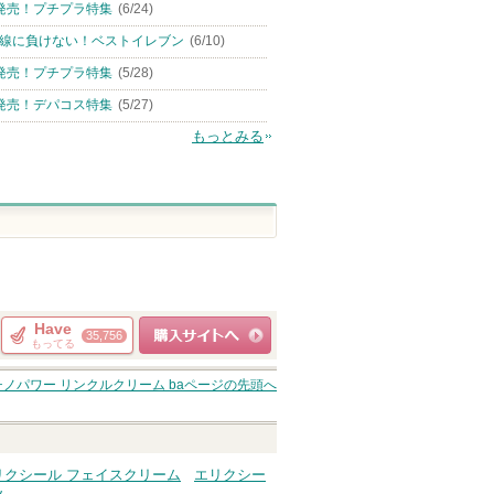
発売！プチプラ特集
(6/24)
線に負けない！ベストイレブン
(6/10)
発売！プチプラ特集
(5/28)
発売！デパコス特集
(5/27)
もっとみる
Have
35,756
もってる
ショッピングサイト
ノパワー リンクルクリーム ba
ページの先頭へ
へ
リクシール フェイスクリーム
エリクシー