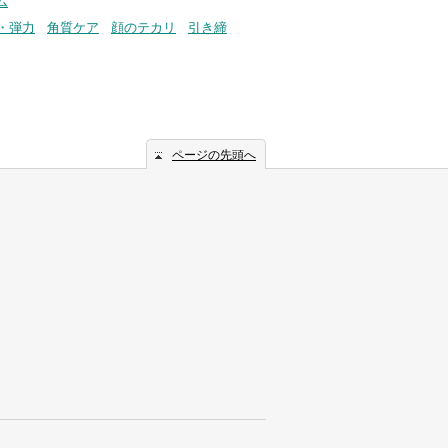
ム
・弾力
角質ケア
顔のテカリ
引き締
ページの先頭へ