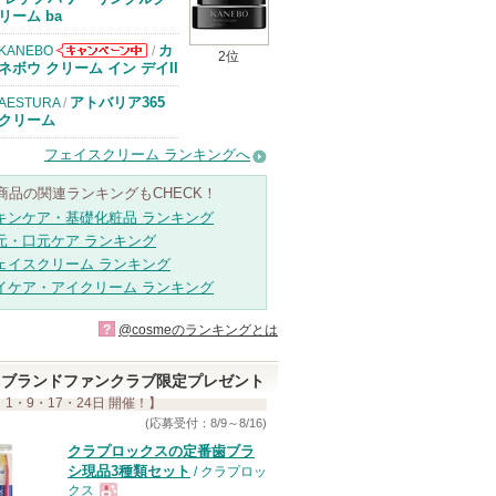
らのお知らせが
リーム ba
あります
カ
KANEBO
/
2位
KANEBOから
ネボウ クリーム イン デイII
のお知らせがあ
ります
アトバリア365
AESTURA
/
クリーム
フェイスクリーム ランキングへ
商品の関連ランキングもCHECK！
キンケア・基礎化粧品 ランキング
元・口元ケア ランキング
ェイスクリーム ランキング
イケア・アイクリーム ランキング
?
@cosmeのランキングとは
ブランドファンクラブ限定プレゼント
 1・9・17・24日 開催！】
(応募受付：8/9～8/16)
クラプロックスの定番歯ブラ
シ現品3種類セット
/ クラプロッ
クス