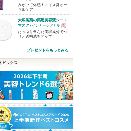
みがいて体感！スイス発オー
現
ラルケア
大塚製薬の薬用美容液シート
品
マスク
/ インナーシグナル
たっぷり含んだ美容成分でハ
現
リと透明感をアップ！
品
プレゼントをもっとみる
トピックス