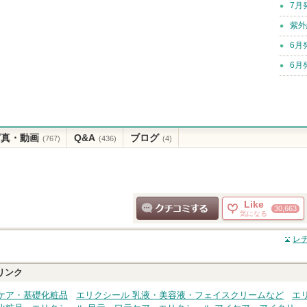
7月
紫外
6月
6月
写真・動画
Q&A
ブログ
(767)
(436)
(4)
Like
30,663
気になる
クチコミする
レチ
リンク
ケア・基礎化粧品
エリクシール 乳液・美容液・フェイスクリームなど
エ