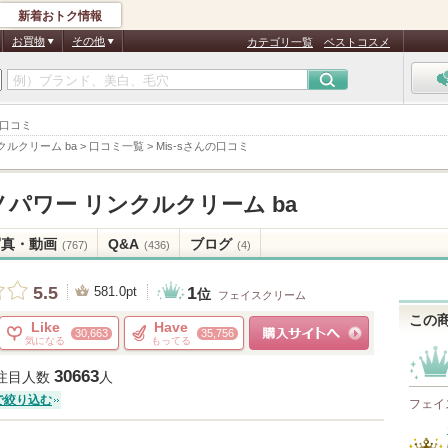
新着おトク情報
お買物
その他
カテゴリ一覧
ベストコスメ
 口コミ
クルクリーム ba
>
口コミ一覧
>
Mis-sさんの口コミ
パワー リンクルクリーム ba
写真・動画
Q&A
ブログ
(767)
(436)
(4)
1
5.5
581.0pt
位
フェイスクリーム
この
Like
Have
30,663
35,756
気になる
もってる
ショッピングサイトへ
30663
注目人数
人
で絞り込む
フェイ