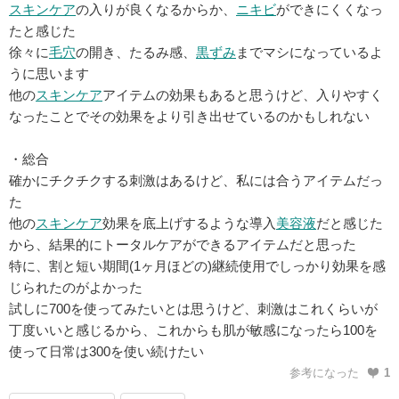
スキンケア
の入りが良くなるからか、
ニキビ
ができにくくなっ
たと感じた
徐々に
毛穴
の開き、たるみ感、
黒ずみ
までマシになっているよ
うに思います
他の
スキンケア
アイテムの効果もあると思うけど、入りやすく
なったことでその効果をより引き出せているのかもしれない
・総合
確かにチクチクする刺激はあるけど、私には合うアイテムだっ
た
他の
スキンケア
効果を底上げするような導入
美容液
だと感じた
から、結果的にトータルケアができるアイテムだと思った
特に、割と短い期間(1ヶ月ほどの)継続使用でしっかり効果を感
じられたのがよかった
試しに700を使ってみたいとは思うけど、刺激はこれくらいが
丁度いいと感じるから、これからも肌が敏感になったら100を
使って日常は300を使い続けたい
参考になった
1