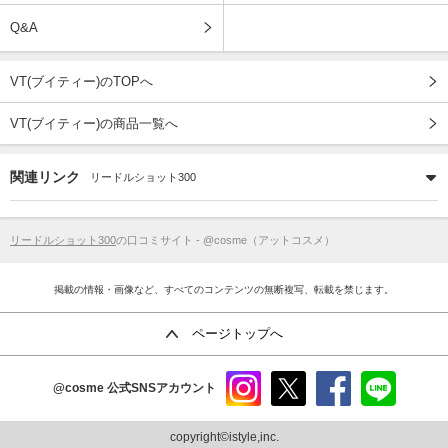
Q&A
VT(ブイティー)のTOPへ
VT(ブイティー)の商品一覧へ
関連リンク
リードルショット300
リードルショット300
の口コミサイト - @cosme（アットコスメ）
掲載の情報・画像など、すべてのコンテンツの無断複写、転載を禁じます。
ページトップへ
@cosme
公式SNSアカウント
instag
x
faceb
line
ram
ook
copyright©istyle,inc.