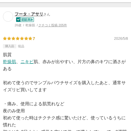
フータ・アサリ
さん
26歳
乾燥肌
クチコミ投稿 205件
7
2026/5/8
購入品
現品
肌質
乾燥肌
、
ニキビ
肌、赤みが出やすい、片方の鼻のキワに酒さが
ある
初めて使うのでサンプルパウチサイズを購入したあと、通常サ
イズリピ買いしてます
・痛み、使用による肌荒れなど
夜のみ使用
初めて使った時はチクチク感に驚いたけど、使っているうちに
慣れた