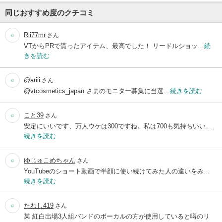
同じおすすめ度のクチコミ
Rii77mr
さん
VTからPRで貰ったアイテム、最高でした！ リードルショッ…
続
きを読む
@ariii
さん
@vtcosmetics_japan さまのモニター募集に当選…
続きを読む
こと39
さん
安定にいいです、万人ウケは300ですね。私は700も気持ちいい…
続きを読む
ゆじゅこめちゃん
さん
YouTubeのショート動画で半顔に使い続けてみた人の違いをみ…
続きを読む
たわし419
さん
某 紅白出場3人組バンドのボーカルの方が使用していると噂のリ