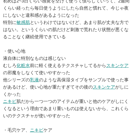
初めは2~3日くらい感覚を空けて使って慣らしていって、2週間
くらい経ったら毎日使うようにしたら自然と慣れて、今じゃ夜
にしないと違和感があるようになった
特別に
敏感肌
というわけではないけど、あまり肌が丈夫な方で
はない。というくらいの肌だけど刺激で荒れたり状態が悪くな
ることなく継続使用できている
・使い心地
液自体に特別なものは感じない
むしろ
化粧水
前に軽く使えるテクスチャしてるから
スキンケア
の邪魔をしなくて使いやすかった
他シリーズの
乳液
のような高保湿タイプをサンプルで使った事
があるけど、使い心地が重たすぎてその後の
スキンケア
がしに
くかった
ニキビ
肌だから一つ一つのアイテムが重いと他のケアがしにく
くなるという理由であまり重いものは使えないから、これくら
いのテクスチャが使いやすかった
・毛穴ケア、
ニキビ
ケア