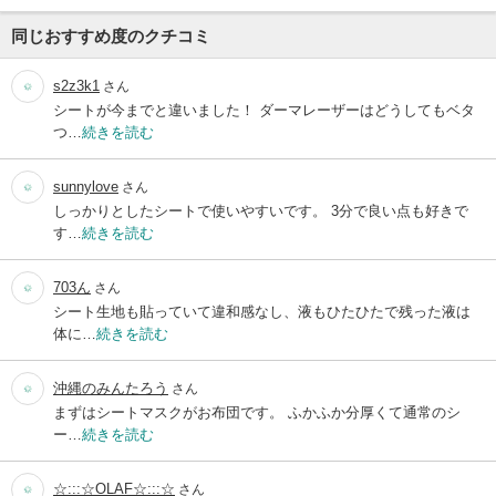
同じおすすめ度のクチコミ
s2z3k1
さん
シートが今までと違いました！ ダーマレーザーはどうしてもベタ
つ…
続きを読む
sunnylove
さん
しっかりとしたシートで使いやすいです。 3分で良い点も好きで
す…
続きを読む
703ん
さん
シート生地も貼っていて違和感なし、液もひたひたで残った液は
体に…
続きを読む
沖縄のみんたろう
さん
まずはシートマスクがお布団です。 ふかふか分厚くて通常のシ
ー…
続きを読む
☆:::☆OLAF☆:::☆
さん