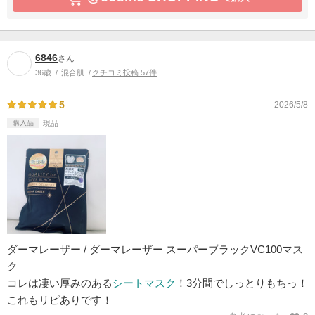
6846
さん
36歳
混合肌
クチコミ投稿 57件
5
2026/5/8
購入品
現品
ダーマレーザー / ダーマレーザー スーパーブラックVC100マス
ク
コレは凄い厚みのある
シートマスク
！3分間でしっとりもちっ！
これもリピありです！