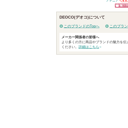
アテニア
アテ
グサイトへ
る
お知
ショッ
ます
DEOCO(デオコ)について
グサイ
このブランドのTopへ
このブラン
メーカー関係者の皆様へ
より多くの方に商品やブランドの魅力を伝
ください。
詳細はこちら