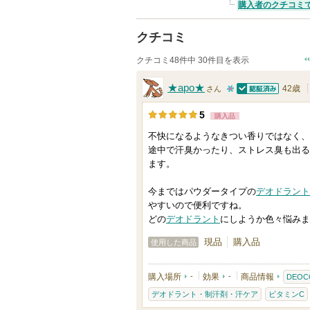
購入者のクチコミ
クチコミ
クチコミ48件中 30件目を表示
★apo★
42歳
さん
認証済
1
5
購入品
0
不快になるようなきつい香りではなく、
人
途中で汗臭かったり、ストレス臭も出る
以
ます。
上
の
今まではパウダータイプの
デオドラント
やすいので便利ですね。
メ
どの
デオドラント
にしようか色々悩みま
ン
現品
購入品
使用した商品
バ
ー
購入場所
-
効果
-
商品情報
DEOC
に
デオドラント・制汗剤・汗ケア
ビタミンC
お