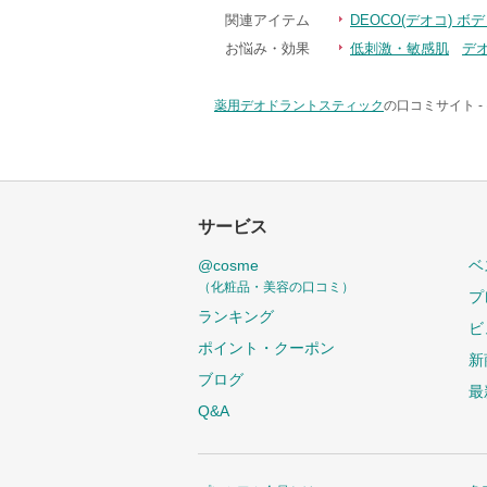
関連アイテム
DEOCO(デオコ) 
お悩み・効果
低刺激・敏感肌
デ
薬用デオドラントスティック
の口コミサイト -
サービス
@cosme
ベ
（化粧品・美容の口コミ）
プ
ランキング
ビ
ポイント・クーポン
新
ブログ
最
Q&A