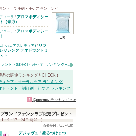
ラント・制汗剤・汗ケア ランキング
アロマボディシー
アユーラ
/
ト（青涼）
アロマボディシー
アユーラ
/
ト
1位
リフ
athletia(アスレティア)
/
レッシング デオドラントミ
スト
ラント・制汗剤・汗ケア ランキングへ
商品の関連ランキングもCHECK！
ディケア・オーラルケア ランキング
オドラント・制汗剤・汗ケア ランキング
?
@cosmeのランキングとは
ブランドファンクラブ限定プレゼント
 1・9・17・24日 開催！】
(応募受付：8/1～8/8)
デジャヴュ「塗るつけまつ