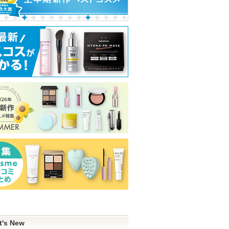
ショッピン
ピン
ショッピン
あります
ます
グサイト
グサイトへ
トへ
グサイトへ
t's New