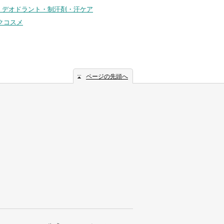
コ) デオドラント・制汗剤・汗ケア
クコスメ
ページの先頭へ