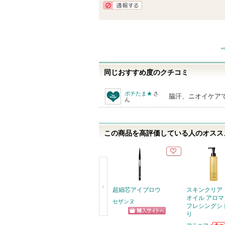
気
通報する
に
入
り
登
録
同じおすすめ度のクチコミ
さ
ポチたま★
さ
脇汗、ニオイケア
れ
ん
て
い
この商品を高評価している人のオススメ
ま
す
超細芯アイブロウ
スキンクリア
オイル アロマ
セザンヌ
フレシングシ
り
ショッピン
戻