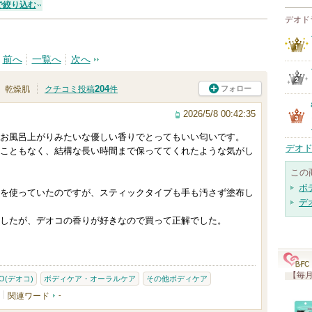
で絞り込む
デオド
前へ
一覧へ
次へ
204
フォロー
乾燥肌
クチコミ投稿
件
2026/5/8 00:42:35
お風呂上がりみたいな優しい香りでとってもいい匂いです。
デオド
こともなく、結構な長い時間まで保っててくれたような気がし
この
ボ
を使っていたのですが、スティックタイプも手も汚さず塗布し
デ
したが、デオコの香りが好きなので買って正解でした。
【毎月
O(デオコ)
ボディケア・オーラルケア
その他ボディケア
関連ワード
-