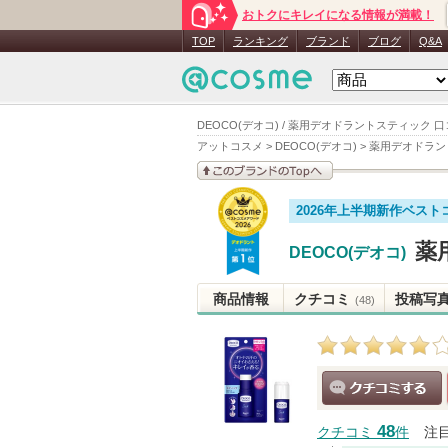
おトクにキレイになる情報が満載！
TOP
ランキング
ブランド
ブログ
Q&A
DEOCO(デオコ) / 薬用デオドラントスティック 
アットコスメ
>
DEOCO(デオコ)
>
薬用デオドラン
このブランドの情報を
2026年上半期新作ベスト
見る
薬
DEOCO(デオコ)
商品情報
クチコミ
投稿写
(48)
クチコミする
48
クチコミ
件
注