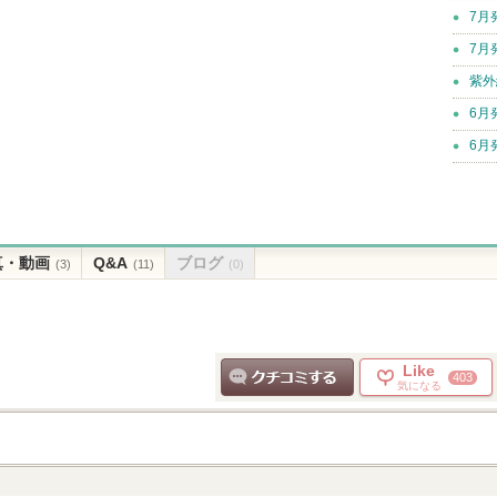
7月
7月
紫外
6月
6月
真・動画
Q&A
ブログ
(3)
(11)
(0)
Like
403
気になる
クチコミする