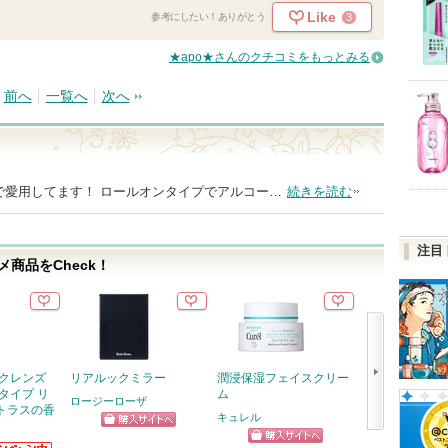
Like
3
参考にしたい！ありがとう
★apo★さんのクチコミをもっとみる
前へ
一覧へ
次へ
で愛用してます！ ロールオンタイプでアルコー…
続きを読む
注目
商品をCheck！
 クレンズ
リアルックミラー
潤浸保湿フェイスクリー
メイク キープ 
タイプ リ
ム
＋
ロージーローザ
トラスの香
キュレル
コーセーコスメ
ショッピン
次