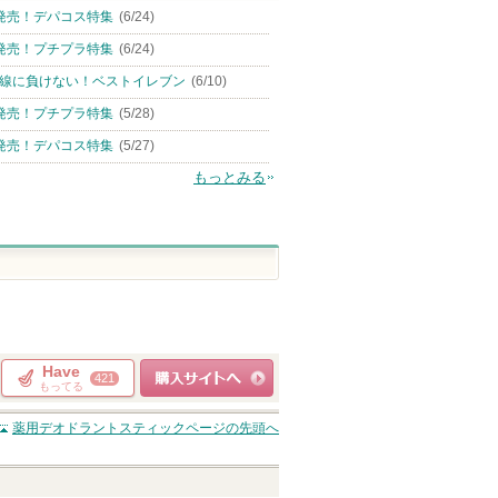
発売！デパコス特集
(6/24)
発売！プチプラ特集
(6/24)
線に負けない！ベストイレブン
(6/10)
発売！プチプラ特集
(5/28)
発売！デパコス特集
(5/27)
もっとみる
Have
421
もってる
ショッピングサイト
薬用デオドラントスティック
ページの先頭へ
へ