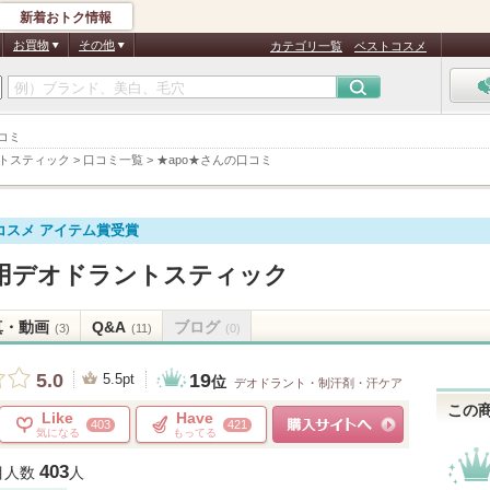
新着おトク情報
お買物
その他
カテゴリ一覧
ベストコスメ
口コミ
トスティック
>
口コミ一覧
>
★apo★さんの口コミ
コスメ アイテム賞受賞
用デオドラントスティック
真・動画
Q&A
ブログ
(3)
(11)
(0)
19
5.0
5.5pt
位
デオドラント・制汗剤・汗ケア
この
Like
Have
403
421
気になる
もってる
ショッピングサイトへ
403
目人数
人