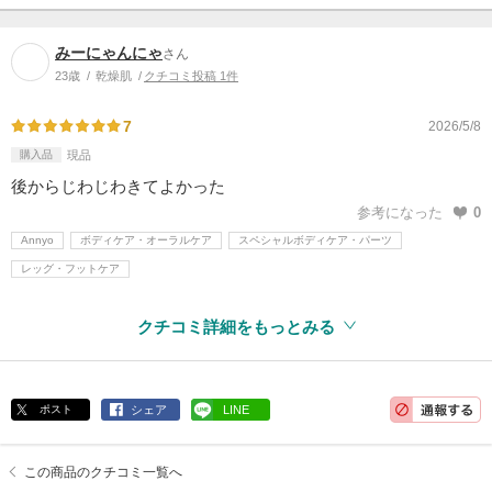
みーにゃんにゃ
さん
23歳
乾燥肌
クチコミ投稿 1件
7
2026/5/8
購入品
現品
後からじわじわきてよかった
参考になった
0
Annyo
ボディケア・オーラルケア
スペシャルボディケア・パーツ
レッグ・フットケア
クチコミ詳細をもっとみる
ポスト
シェア
LINE
この商品のクチコミ一覧へ