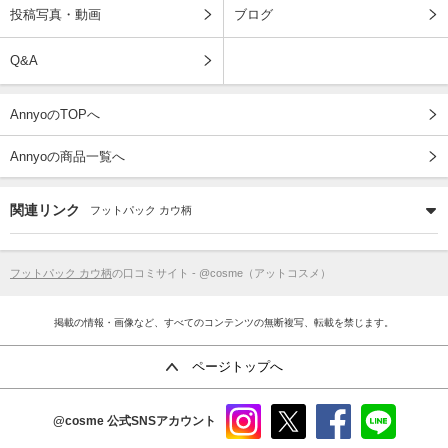
投稿写真・動画
ブログ
Q&A
AnnyoのTOPへ
Annyoの商品一覧へ
関連リンク
フットパック カウ柄
フットパック カウ柄
の口コミサイト - @cosme（アットコスメ）
掲載の情報・画像など、すべてのコンテンツの無断複写、転載を禁じます。
ページトップへ
@cosme
公式SNSアカウント
instag
x
faceb
line