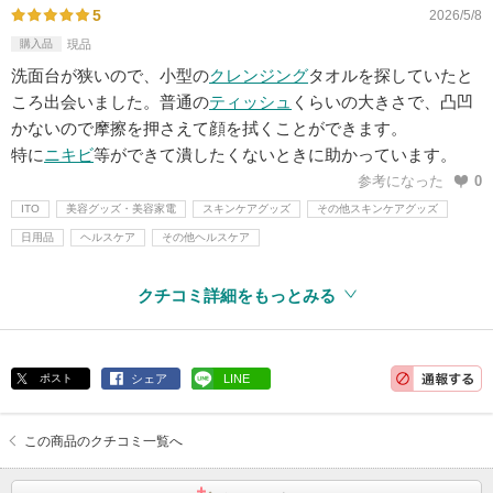
5
2026/5/8
購入品
現品
洗面台が狭いので、小型の
クレンジング
タオルを探していたと
ころ出会いました。普通の
ティッシュ
くらいの大きさで、凸凹
かないので摩擦を押さえて顔を拭くことができます。
特に
ニキビ
等ができて潰したくないときに助かっています。
参考になった
0
ITO
美容グッズ・美容家電
スキンケアグッズ
その他スキンケアグッズ
日用品
ヘルスケア
その他ヘルスケア
クチコミ詳細をもっとみる
ポスト
シェア
LINE
この商品のクチコミ一覧へ