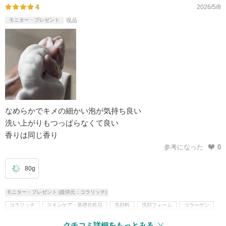
4
2026/5/8
モニター・プレゼント
現品
なめらかでキメの細かい泡が気持ち良い
洗い上がりもつっぱらなくて良い
香りは同じ香り
参考になった
0
80g
モニター・プレゼント (提供元：コラリッチ)
コラリッチ
スキンケア・基礎化粧品
洗顔料
洗顔フォーム
コラーゲン
ヒアルロン酸
AHA(フルーツ酸)
レチノール
無着色
無鉱物油
クチコミ詳細をもっとみる