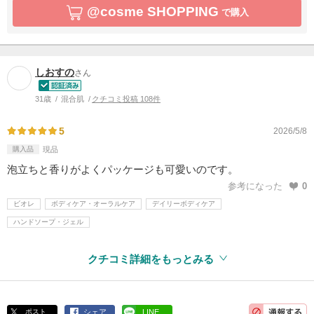
@cosme SHOPPING
で購入
しおすの
さん
31歳
混合肌
クチコミ投稿 108件
5
2026/5/8
購入品
現品
泡立ちと香りがよくパッケージも可愛いのです。
参考になった
0
ビオレ
ボディケア・オーラルケア
デイリーボディケア
ハンドソープ・ジェル
クチコミ詳細をもっとみる
ポスト
シェア
LINE