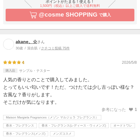
ポイントがたまる！使える！
1,500円（税込）以上ご購入で送料無料
@cosme SHOPPING
で購入
akane、☆
さん
30歳
混合肌
クチコミ投稿 75件
4
2026/5/8
購入品
サンプル・テスター
人気の香りとのことで購入してみました。
とってもいい匂いです！ただ、つけたては少し古っぽい様な？
古風な？香りがします。
そこだけが気になります。
参考になった
1
Maison Margiela Fragrances（メゾン マルジェラ フレグランス）
香水・フレグランス
香水・フレグランス(レディース・ウィメンズ)
オードトワレ
香水・フレグランス(メンズ)
メンズコスメ