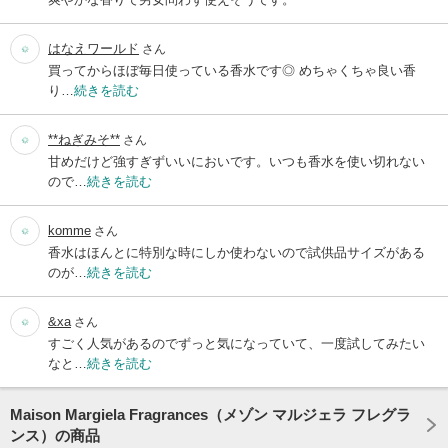
はなえワールド
さん
買ってからほぼ毎日使っている香水です◎ めちゃくちゃ良い香
り…
続きを読む
**ねぎみそ**
さん
甘めだけど強すぎずいいにおいです。いつも香水を使い切れない
ので…
続きを読む
komme
さん
香水はほんとに特別な時にしか使わないので試供品サイズがある
のが…
続きを読む
&xa
さん
すごく人気があるのでずっと気になっていて、一度試してみたい
なと…
続きを読む
Maison Margiela Fragrances（メゾン マルジェラ フレグラ
ンス）の商品