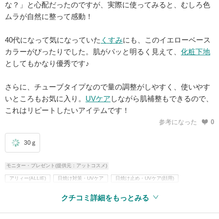
な？」と心配だったのですが、実際に使ってみると、むしろ色
ムラが自然に整って感動！
40代になって気になっていた
くすみ
にも、このイエローベース
カラーがぴったりでした。肌がパッと明るく見えて、
化粧下地
としてもかなり優秀です♪
さらに、チューブタイプなので量の調整がしやすく、使いやす
いところもお気に入り。
UVケア
しながら肌補整もできるので、
これはリピートしたいアイテムです！
参考になった
0
30ｇ
モニター・プレゼント(提供元：アットコスメ)
アリィー(ALLIE)
日焼け対策・UVケア
日焼け止め・UVケア(顔用)
日焼け止めクリーム
ベースメイク
化粧下地・コンシーラー
化粧下地
クチコミ詳細をもっとみる