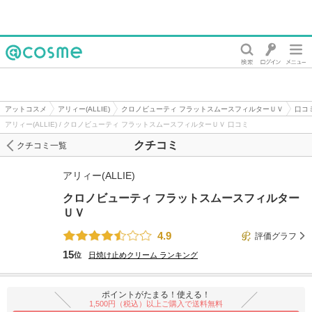
@cosme
アットコスメ
アリィー(ALLIE)
クロノビューティ フラットスムースフィルターＵＶ
口コ
アリィー(ALLIE) / クロノビューティ フラットスムースフィルターＵＶ 口コミ
クチコミ
クチコミ一覧
アリィー(ALLIE)
クロノビューティ フラットスムースフィルター
ＵＶ
4.9
評価グラフ
15
位
日焼け止めクリーム
ランキング
ポイントがたまる！使える！
1,500円（税込）以上ご購入で送料無料