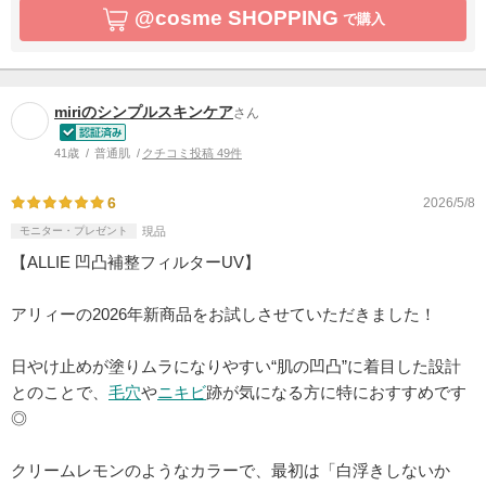
@cosme SHOPPING
で購入
miriのシンプルスキンケア
さん
41歳
普通肌
クチコミ投稿 49件
6
2026/5/8
モニター・プレゼント
現品
【ALLIE 凹凸補整フィルターUV】
アリィーの2026年新商品をお試しさせていただきました！
日やけ止めが塗りムラになりやすい“肌の凹凸”に着目した設計
とのことで、
毛穴
や
ニキビ
跡が気になる方に特におすすめです
◎
クリームレモンのようなカラーで、最初は「白浮きしないか