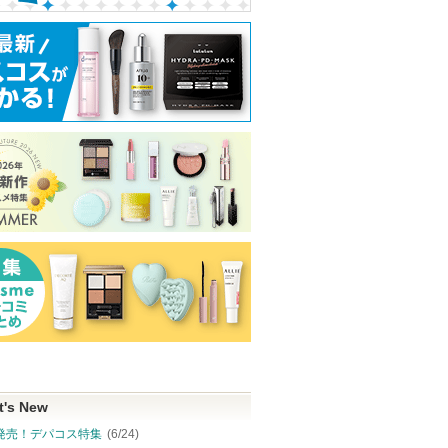
t's New
発売！デパコス特集
(6/24)