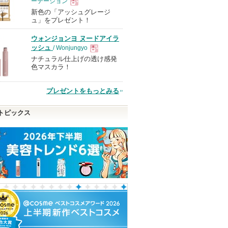
ーテーション
新色の「アッシュグレージ
現
ュ」をプレゼント！
ウォンジョンヨ ヌードアイラ
品
ッシュ
/ Wonjungyo
ナチュラル仕上げの透け感発
現
色マスカラ！
品
プレゼントをもっとみる
トピックス
 アルティ
Pure A Mask
ストレートヘアミスト
アマンドスブリー
ワーオイル
Yunth
NE
Yunthからのお知
Straine
ロクシタン
W
らせがあります
Straineからのお
ショッピン
知らせがありま
ピン
ショッピン
ショッピ
す
グサイトへ
トへ
グサイトへ
グサイト