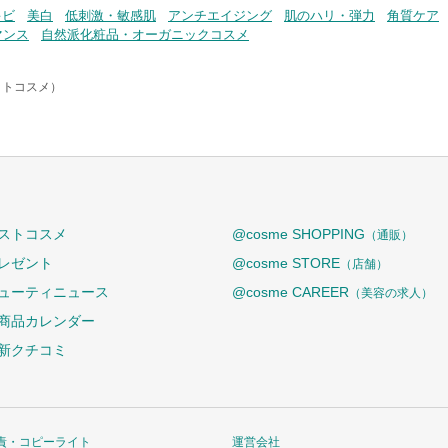
キビ
美白
低刺激・敏感肌
アンチエイジング
肌のハリ・弾力
角質ケア
マンス
自然派化粧品・オーガニックコスメ
アットコスメ）
ストコスメ
@cosme SHOPPING
（通販）
レゼント
@cosme STORE
（店舗）
ューティニュース
@cosme CAREER
（美容の求人）
商品カレンダー
新クチコミ
責・コピーライト
運営会社