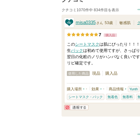
クチコミ1070件中 834件目を表示
misa0335
53歳
敏感肌
さん
7
購入品
この
シートマスク
は肌にぴったり！！！
生
パック
は初めて使用てすが、さっぱり
翌日の化粧のノリがハンパなく良いです
リピ確定です。
現品
購入品
使用した商品
購入場所
-
効果
-
商品情報
Yunth
シートマスク・パック
無着色
無香料
通報する