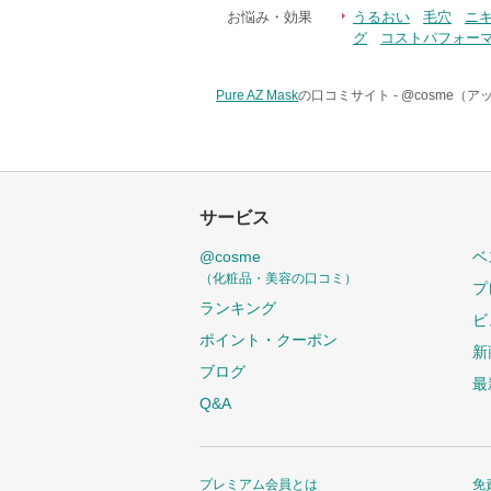
お悩み・効果
うるおい
毛穴
ニ
グ
コストパフォー
Pure AZ Mask
の口コミサイト -
@cosme（
サービス
@cosme
ベ
（化粧品・美容の口コミ）
プ
ランキング
ビ
ポイント・クーポン
新
ブログ
最
Q&A
プレミアム会員とは
免