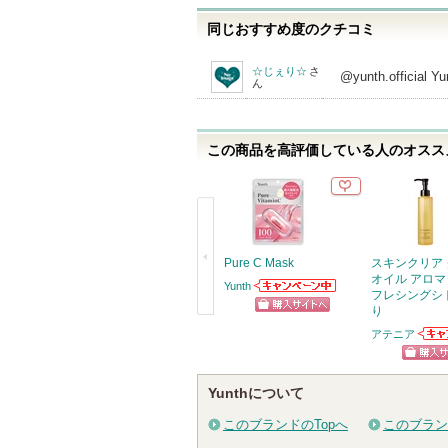
同じおすすめ度のクチコミ
☆じぇり☆
さ
@yunth.offic
ん
この商品を高評価している人のオススメ
Pure C Mask
スキンクリア
オイル アロマ
Yunth
フレシングシ
Yunthからのお知
り
らせがあります
ショッピン
戻
アテニア
アテ
グサイトへ
る
お知
ショッ
ます
Yunthについて
グサイ
このブランドのTopへ
このブラン