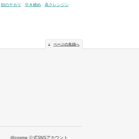
顔のテカリ
引き締め
高クレンジン
ページの先頭へ
@cosme 公式SNSアカウント