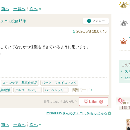
前へ
一覧へ
次へ
13
フォロー
クチコミ投稿
件
2026/5/8 10:07:45
していてなおかつ保湿もできているように思います。
。
この
ス
シ
スキンケア・基礎化粧品
パック・フェイスマスク
関連ワード
-
無鉱物油
アルコールフリー
パラベンフリー
Like
0
参考にしたい！ありがとう
【毎月
misa0335さんのクチコミをもっとみる
前へ
一覧へ
次へ