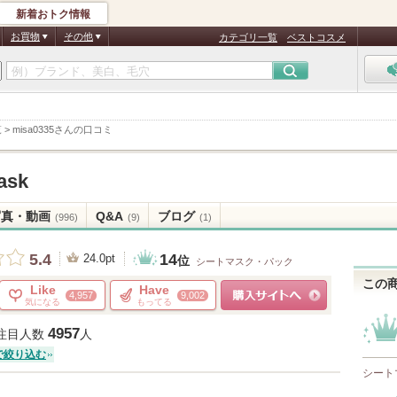
新着おトク情報
お買物
その他
カテゴリ一覧
ベストコスメ
覧
>
misa0335さんの口コミ
ask
写真・動画
Q&A
ブログ
(996)
(9)
(1)
14
5.4
24.0pt
位
シートマスク・パック
この
Like
Have
4,957
9,002
気になる
もってる
ショッピングサイトへ
4957
注目人数
人
で絞り込む
シート