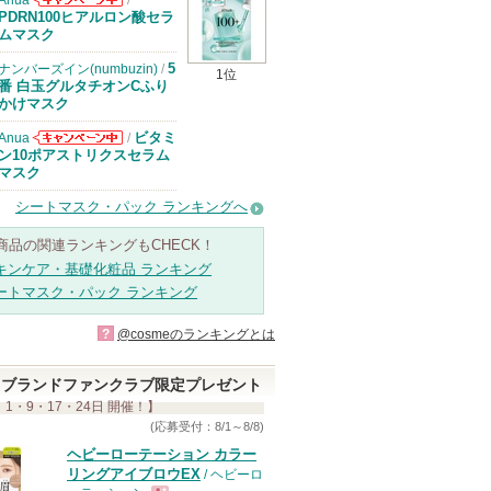
Anua
/
Anuaからのお
PDRN100ヒアルロン酸セラ
知らせがありま
ムマスク
す
5
ナンバーズイン(numbuzin)
/
1位
番 白玉グルタチオンCふり
かけマスク
ビタミ
Anua
/
Anuaからのお
ン10ポアストリクスセラム
知らせがありま
マスク
す
シートマスク・パック ランキングへ
商品の関連ランキングもCHECK！
キンケア・基礎化粧品 ランキング
ートマスク・パック ランキング
?
@cosmeのランキングとは
ブランドファンクラブ限定プレゼント
 1・9・17・24日 開催！】
(応募受付：8/1～8/8)
ヘビーローテーション カラー
リングアイブロウEX
/ ヘビーロ