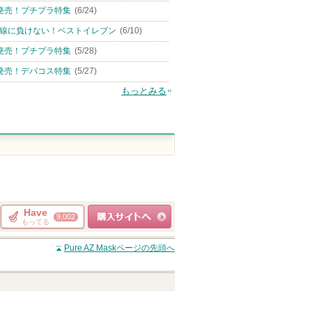
発売！プチプラ特集
(6/24)
線に負けない！ベストイレブン
(6/10)
発売！プチプラ特集
(5/28)
発売！デパコス特集
(5/27)
もっとみる
Have
9,002
もってる
ショッピングサイト
Pure AZ Mask
ページの先頭へ
へ