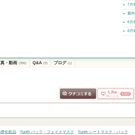
7月
紫外
6月
6月
写真・動画
Q&A
ブログ
(996)
(9)
(1)
Like
4,957
気になる
クチコミする
・基礎化粧品
Yunth パック・フェイスマスク
Yunth シートマスク・パック