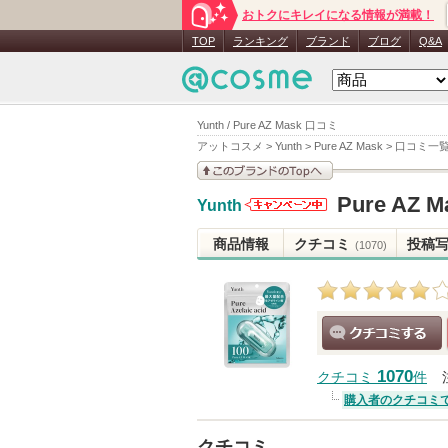
おトクにキレイになる情報が満載！
TOP
ランキング
ブランド
ブログ
Q&A
Yunth / Pure AZ Mask 口コミ
アットコスメ
>
Yunth
>
Pure AZ Mask
>
口コミ一
このブランドの情報を
Pure AZ M
Yunth
見る
Yunthから
のお知らせ
商品情報
クチコミ
投稿
(1070)
があります
クチコミする
1070
クチコミ
件
購入者のクチコミ
クチコミ