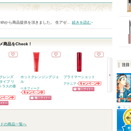
ial Yunthから商品提供を頂きました。 生アゼ…
続きを読む
商品をCheck！
注目
 クレンズ
ホットクレンジングジェ
プライマーショット
ジェニフィック
タイプ リ
ル
メ セラム
アテニア
トラスの香
アテニアからの
ベネフィーク
ランコム
お知らせがあり
ショッピン
次
ます
ベネフィークか
ショッ
らのお知らせが
ニアからの
グサイトへ
へ
ショッピン
あります
らせがあり
グサイ
ピン
グサイトへ
トへ
ドの商品一覧へ