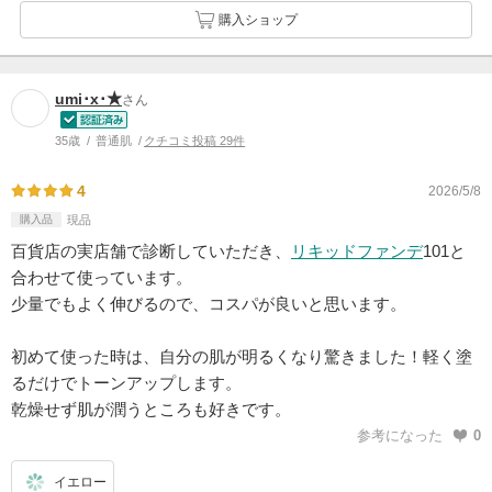
購入ショップ
umi･x･★
さん
35歳
普通肌
クチコミ投稿 29件
4
2026/5/8
購入品
現品
百貨店の実店舗で診断していただき、
リキッドファンデ
101と
合わせて使っています。
少量でもよく伸びるので、コスパが良いと思います。
初めて使った時は、自分の肌が明るくなり驚きました！軽く塗
るだけでトーンアップします。
乾燥せず肌が潤うところも好きです。
参考になった
0
イエロー