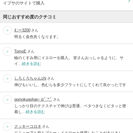
イプサのサイトで購入
同じおすすめ度のクチコミ
むー3200
さん
明るく血色良くなります。
TomoE
さん
瞼のくすみ用にイエローを購入。 皆さんおっしゃるように、サ
イ…
続きを読む
しろくろちゃんchi
さん
伸びもいいし、色むらを多少フラットにしてくれて良かったです
gomokugohan･☆ﾟ:*:ﾟ
さん
しっかり目のテクスチャで伸びは普通、ベタつきなくピタッと密
着し…
続きを読む
クッキーコロネ
さん
リニューアル前もブルー・イエローと使用したことがありまし