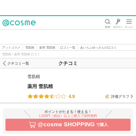
@cosme
アットコスメ
雪肌精
薬用 雪肌精
口コミ一覧
あいらぶゆっさんの口コミ
雪肌精 / 薬用 雪肌精 口コミ
クチコミ
クチコミ一覧
雪肌精
薬用 雪肌精
4.9
評価グラフ
ポイントがたまる！使える！
1,500円（税込）以上ご購入で送料無料
@cosme SHOPPING
で購入