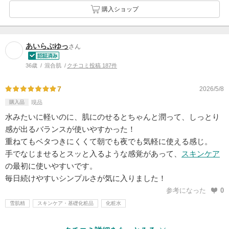
購入ショップ
あいらぶゆっ
さん
36歳
混合肌
クチコミ投稿 187件
7
2026/5/8
購入品
現品
水みたいに軽いのに、肌にのせるとちゃんと潤って、しっとり
感が出るバランスが使いやすかった！
重ねてもベタつきにくくて朝でも夜でも気軽に使える感じ。
手でなじませるとスッと入るような感覚があって、
スキンケア
の最初に使いやすいです。
毎日続けやすいシンプルさが気に入りました！
参考になった
0
雪肌精
スキンケア・基礎化粧品
化粧水