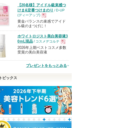
【20名様】アイドル級束感つ
けま&定番つけまのり
/ D-UP
(ディーアップ)
黄金バランスの束感でアイド
現
ル級のまつげに！
ホワイトロジスト美白美容液3
品
0ｍL現品
/ コスメデコルテ
2026年上期ベストコスメ多数
現
受賞の美白美容液
品
プレゼントをもっとみる
トピックス