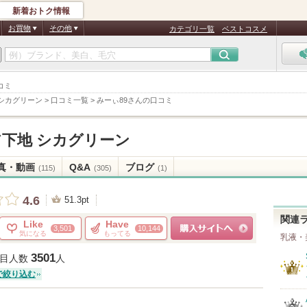
新着おトク情報
お買物
その他
カテゴリ一覧
ベストコスメ
コミ
シカグリーン
>
口コミ一覧
>
みーぃ89さんの口コミ
下地 シカグリーン
真・動画
Q&A
ブログ
(115)
(305)
(1)
4.6
51.3pt
関連
Like
Have
3,501
10,144
気になる
もってる
乳液・
ショッピングサイトへ
3501
目人数
人
で絞り込む