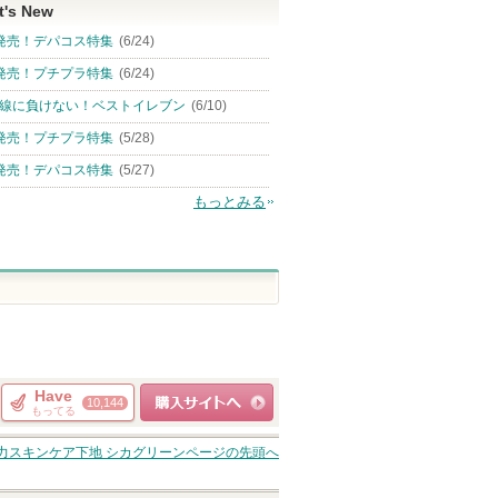
t's New
発売！デパコス特集
(6/24)
発売！プチプラ特集
(6/24)
線に負けない！ベストイレブン
(6/10)
発売！プチプラ特集
(5/28)
発売！デパコス特集
(5/27)
もっとみる
Have
10,144
もってる
ショッピングサイト
力スキンケア下地 シカグリーン
ページの先頭へ
へ