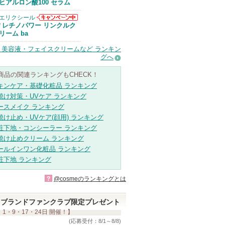
Anuaからのお
ヒアルロン酸100 セラム
知らせがありま
す
エリクシール
エリクシールか
レチノパワー リンクルク
/
らのお知らせが
リーム ba
あります
・美容液・フェイスクリームなど ランキン
グへ
商品の関連ランキングもCHECK！
キンケア・基礎化粧品 ランキング
焼け対策・UVケア ランキング
ースメイク ランキング
焼け止め・UVケア(顔用) ランキング
粧下地・コンシーラー ランキング
焼け止めクリーム ランキング
ールインワン化粧品 ランキング
粧下地 ランキング
?
@cosmeのランキングとは
ブランドファンクラブ限定プレゼント
 1・9・17・24日 開催！】
(応募受付：8/1～8/8)