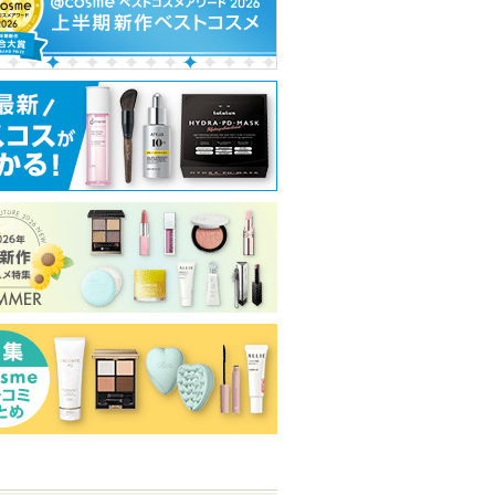
ー
メイク キープ ミスト EX
スキンクリア クレンズ
PDRN ヒアルロ
＋
オイル アロマタイプ リ
セラム
フレシングシトラスの香
コーセーコスメニエンス
Anua
り
Anuaからの
ピン
らせがあり
アテニア
ショッピン
ショッピ
アテニアからの
トへ
お知らせがあり
グサイトへ
グサイト
ショッピン
ます
グサイトへ