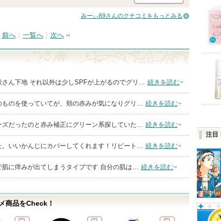
みーぃ89さんのクチコミをもっとみる
前へ
一覧へ
次へ
さん下地 それ以外は少しSPFが上がるのでグリ…
続きを読む
のものを使っていてが、頬の赤みが気になりグリ…
続きを読む
ーズだったのと赤み補正にグリーン系探していた…
続きを読む
注目
た。いいかんじにカバーしてくれます！リピート…
続きを読む
で肌に痒みが出てしまうタイプです 自分の肌は…
続きを読む
商品をCheck！