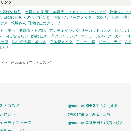
リンク
・基礎化粧品
乾燥さん 乳液・美容液・フェイスクリームなど
乾燥さん 
ん 日焼け止め・UVケア(顔用)
乾燥さん ベースメイク
乾燥さん 化粧下地
Vケア
乾燥さん 日焼け止めクリーム
キビ
美白
低刺激・敏感肌
アンチエイジング
UVカットコスメ
肌のハリ
メ
白くならない日焼け止め
高クレンジング
ナチュラルメイク
カバー力
ルーフ
肌の透明感・薄づき
立体感メイク
フィット感
パール・ラメ
さ
コスメ
イト -
@cosme（アットコスメ）
ストコスメ
@cosme SHOPPING
（通販）
レゼント
@cosme STORE
（店舗）
ューティニュース
@cosme CAREER
（美容の求人）