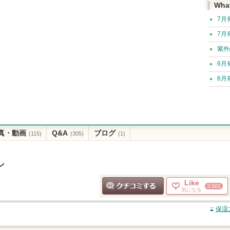
Wha
7月
7月
紫外
6月
6月
真・動画
Q&A
ブログ
(115)
(305)
(1)
ン
Like
3,501
気になる
クチコミする
保湿