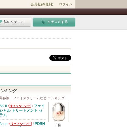
会員登録(無料)
ログイン
私のクチコミ
クチコミする
ランキング
美容液・フェイスクリームなど ランキング
フェイ
SK-II
/
SK-IIからのお
シャル トリートメント セ
知らせがありま
ラム
す
PDRN
Anua
/
1位