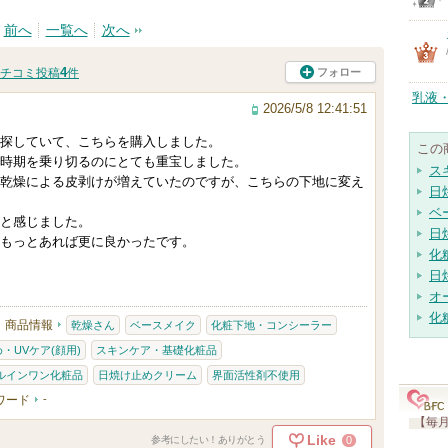
前へ
一覧へ
次へ
4
フォロー
チコミ投稿
件
乳液
2026/5/8 12:41:51
探していて、こちらを購入しました。
この
時期を乗り切るのにとても重宝しました。
ス
乾燥による皮剥けが増えていたのですが、こちらの下地に変え
日
ベ
と感じました。
日
もっとあれば更に良かったです。
化
日
オ
化
商品情報
乾燥さん
ベースメイク
化粧下地・コンシーラー
・UVケア(顔用)
スキンケア・基礎化粧品
ルインワン化粧品
日焼け止めクリーム
界面活性剤不使用
ワード
-
【毎月
Like
0
参考にしたい！ありがとう