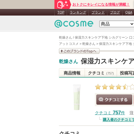
おトクにキレイになる情報が満載！
TOP
ランキング
ブランド
ブログ
Q&A
乾燥さん / 保湿力スキンケア下地 シカグリーン 口
アットコスメ
>
乾燥さん
>
保湿力スキンケア下地 
このブランドの情報を
保湿力スキンケア
乾燥さん
見る
商品情報
クチコミ
投稿写
(757)
クチコミする
757
クチコミ
件
注
購入者のクチコミ
クチコミ