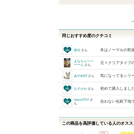
通報する
同じおすすめ度のクチコミ
冬はノーマルの乾燥
節分
さん
まなちゃーー
元々クリアタイプ
ーーん
さん
気になってるシリ
あやめ87
さん
初めて購入しまし
なすかわ
さん
meco3747
さ
合わない化粧下地
ん
この商品を高評価している人のオススメ