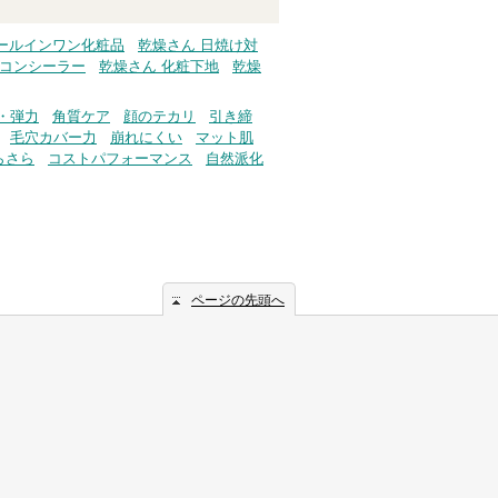
オールインワン化粧品
乾燥さん 日焼け対
・コンシーラー
乾燥さん 化粧下地
乾燥
・弾力
角質ケア
顔のテカリ
引き締
毛穴カバー力
崩れにくい
マット肌
らさら
コストパフォーマンス
自然派化
ページの先頭へ