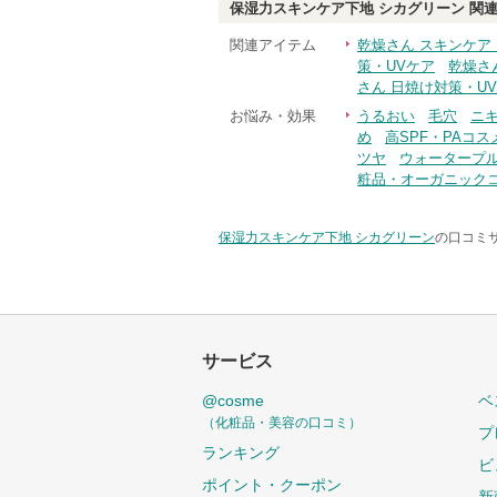
保湿力スキンケア下地 シカグリーン
関連
関連アイテム
乾燥さん スキンケア
策・UVケア
乾燥さ
さん 日焼け対策・U
お悩み・効果
うるおい
毛穴
ニ
め
高SPF・PAコス
ツヤ
ウォータープ
粧品・オーガニック
保湿力スキンケア下地 シカグリーン
の口コミサ
サービス
@cosme
ベ
（化粧品・美容の口コミ）
プ
ランキング
ビ
ポイント・クーポン