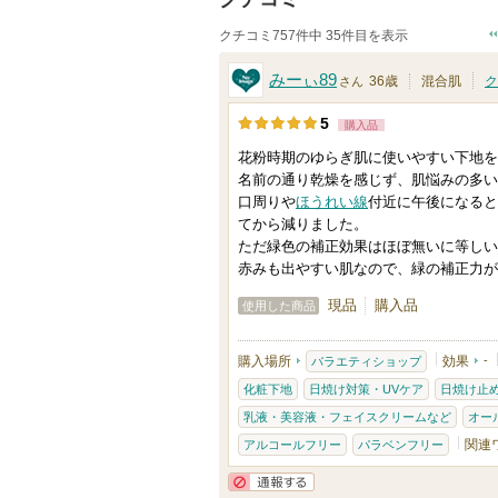
クチコミ757件中 35件目を表示
みーぃ89
36歳
混合肌
ク
さん
5
購入品
花粉時期のゆらぎ肌に使いやすい下地を
名前の通り乾燥を感じず、肌悩みの多い
口周りや
ほうれい線
付近に午後になると
てから減りました。
ただ緑色の補正効果はほぼ無いに等しい
赤みも出やすい肌なので、緑の補正力が
現品
購入品
使用した商品
購入場所
効果
-
バラエティショップ
化粧下地
日焼け対策・UVケア
日焼け止め
乳液・美容液・フェイスクリームなど
オー
関連
アルコールフリー
パラベンフリー