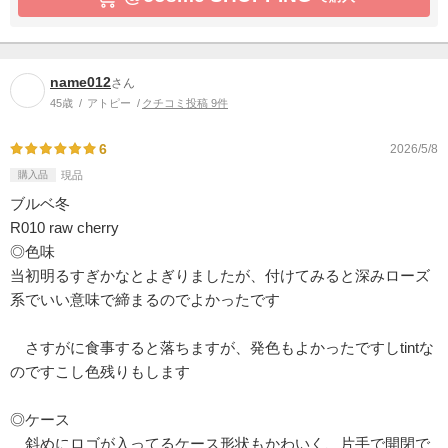
name012
さん
45歳
アトピー
クチコミ投稿 9件
6
2026/5/8
購入品
現品
ブルベ冬
R010 raw cherry
◎色味
当初明るすぎかなとよぎりましたが、付けてみると深みローズ
系でいい意味で締まるのでよかったです
さすがに食事すると落ちますが、発色もよかったですしtintな
のですこし色残りもします
◎ケース
斜めにロゴが入ってるケース形状もかわいく、片手で開閉で