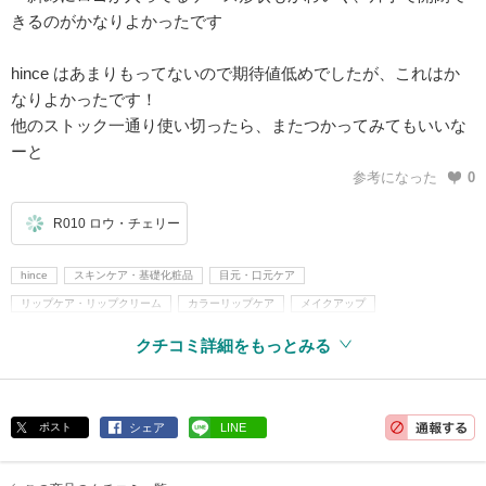
きるのがかなりよかったです
hince はあまりもってないので期待値低めでしたが、これはか
なりよかったです！
他のストック一通り使い切ったら、またつかってみてもいいな
ーと
参考になった
0
R010 ロウ・チェリー
hince
スキンケア・基礎化粧品
目元・口元ケア
リップケア・リップクリーム
カラーリップケア
メイクアップ
口紅・グロス・リップライナー
口紅
リキッドルージュ
リップグロス
クチコミ詳細をもっとみる
ティント
韓国コスメ
ポスト
シェア
LINE