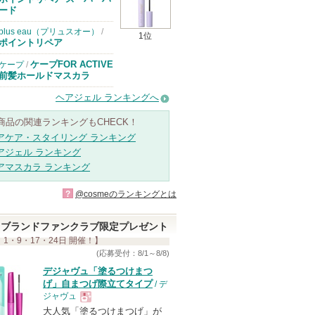
ード
plus eau（プリュスオー）
/
1位
ポイントリペア
ケープFOR ACTIVE
ケープ
/
前髪ホールドマスカラ
ヘアジェル ランキングへ
商品の関連ランキングもCHECK！
アケア・スタイリング ランキング
アジェル ランキング
アマスカラ ランキング
?
@cosmeのランキングとは
ブランドファンクラブ限定プレゼント
 1・9・17・24日 開催！】
(応募受付：8/1～8/8)
デジャヴュ「塗るつけまつ
げ」自まつげ際立てタイプ
/ デ
ジャヴュ
大人気「塗るつけまつげ」が
現