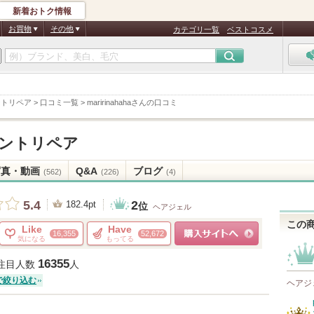
新着おトク情報
お買物
その他
カテゴリ一覧
ベストコスメ
ントリペア
>
口コミ一覧
>
maririnahahaさんの口コミ
ントリペア
写真・動画
Q&A
ブログ
(562)
(226)
(4)
2
5.4
182.4pt
位
ヘアジェル
この
Like
Have
16,355
52,672
気になる
もってる
ショッピングサイトへ
16355
注目人数
人
で絞り込む
ヘアジ