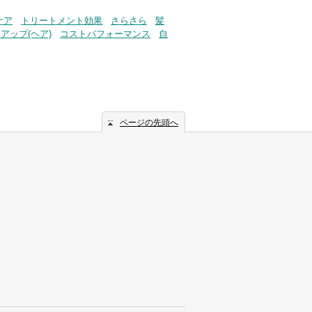
ケア
トリートメント効果
さらさら
髪
アップ(ヘア)
コストパフォーマンス
自
ページの先頭へ