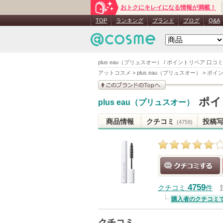
おトクにキレイになる情報が満載！
TOP
ランキング
ブランド
ブログ
Q&A
plus eau（プリュスオー） / ポイントリペア 口コミ
アットコスメ
>
plus eau（プリュスオー）
>
ポイ
このブランドの情報を
ポイ
plus eau（プリュスオー）
見る
商品情報
クチコミ
投稿
(4759)
クチコミする
4759
クチコミ
件
購入者のクチコミ
クチコミ