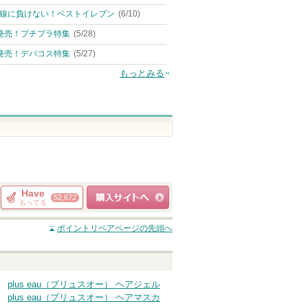
線に負けない！ベストイレブン
(6/10)
発売！プチプラ特集
(5/28)
発売！デパコス特集
(5/27)
もっとみる
Have
52,672
もってる
ショッピングサイト
ポイントリペア
ページの先頭へ
へ
plus eau（プリュスオー） ヘアジェル
plus eau（プリュスオー） ヘアマスカ