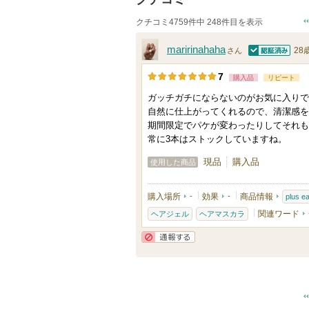
クチコミ4759件中 248件目を表示
maririnahaha
28
さん
認証済
7
購入品
リピート
ガッチガチにならないのがお気に入りで
自然に仕上がってくれるので、清潔感を
期間限定でパケが変わったりしてそれも
常に3本はストックしていますね。
現品
購入品
使用した商品
購入場所
-
効果
-
商品情報
plus
関連ワード
ヘアジェル
ヘアマスカラ
通報する