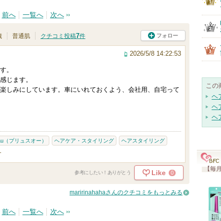
前へ
一覧へ
次へ
7
フォロー
歳
普通肌
クチコミ投稿
件
2026/5/8 14:22:53
す。
感じます。
この
楽しみにしています。車にいれておくよう、会社用、自宅って
ヘ
ヘ
ヘ
 eau（プリュスオー）
ヘアケア・スタイリング
ヘアスタイリング
-
【毎月
Like
0
参考にしたい！ありがとう
maririnahahaさんのクチコミをもっとみる
前へ
一覧へ
次へ