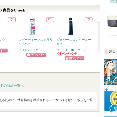
商品をCheck！
ロウ
スピーディーマスカラリ
ヴォワールコレクチュー
スキンクリア 
ムーバー
ルｎ
オイル アロマタ
フレシングシト
ヒロインメイク
クレ・ド・ポー ボーテ
注目
り
ピン
次
クレ・ド・ポー
アテニア
ショッピン
ボーテからのお
アテニ
トへ
へ
ショッピン
知らせがありま
お知ら
グサイトへ
す
ショッ
ます
グサイトへ
グサイ
ドの商品一覧へ
えるために、情報掲載を希望されるメーカー様はぜひこちらをご覧