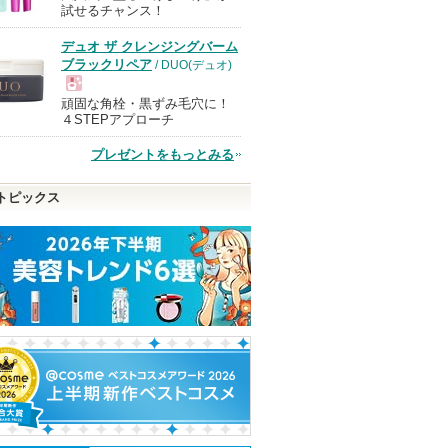
試せるチャンス！
デュオ ザ クレンジングバーム
品
ブラックリペア
/ DUO(デュオ)
頑固な角栓・黒ずみ毛穴に！
現
４STEPアプローチ
クレンズ
5番 白玉グルタチオンC
リップモンスター
エッセンスイン
プレゼントをもっとみる
品
イプ リ
ふりかけマスク
ク
ケイト
ラスの香
ナンバーズイン(numbuzin)
オルビス
トピックス
ショッピン
ショッピン
ショッピ
アからの
グサイトへ
せがあり
グサイトへ
グサイト
ピン
トへ