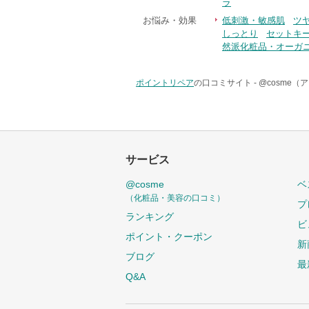
ラ
お悩み・効果
低刺激・敏感肌
ツ
しっとり
セットキ
然派化粧品・オーガ
ポイントリペア
の口コミサイト -
@cosme（
サービス
@cosme
ベ
（化粧品・美容の口コミ）
プ
ランキング
ビ
ポイント・クーポン
新
ブログ
最
Q&A