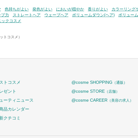
ヤ
色持ちがよい
発色がよい
においが穏やか
香りがよい
カラーリング
ープ力
ストレートヘア
ウェーブヘア
ボリュームダウン(ヘア)
ボリューム
ニックコスメ
アットコスメ）
ストコスメ
@cosme SHOPPING
（通販）
レゼント
@cosme STORE
（店舗）
ューティニュース
@cosme CAREER
（美容の求人）
商品カレンダー
新クチコミ