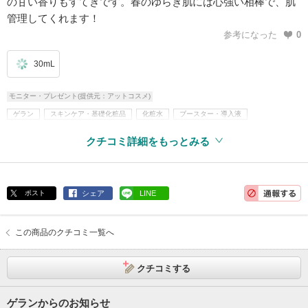
の甘い香りもすてきです。春のゆらぎ肌には心強い相棒で、肌
管理してくれます！
参考になった
0
30mL
モニター・プレゼント(提供元：アットコスメ)
ゲラン
スキンケア・基礎化粧品
化粧水
ブースター・導入液
乳液・美容液・フェイスクリームなど
美容液
クチコミ詳細をもっとみる
ポスト
シェア
LINE
この商品のクチコミ一覧へ
クチコミする
ゲランからのお知らせ