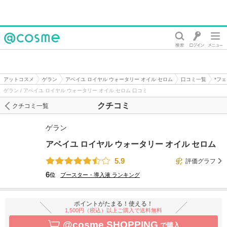
@cosme
アットコスメ
ゲラン
アベイユ ロイヤル ウォータリー オイル セロム
口コミ一覧
*フ
ゲラン / アベイユ ロイヤル ウォータリー オイル セロム 口コミ
クチコミ
クチコミ一覧
ゲラン
アベイユ ロイヤル ウォータリー オイル セロム
5.9
評価グラフ
6
位
ブースター・導入液
ランキング
ポイントがたまる！使える！
1,500円（税込）以上ご購入で送料無料
@cosme SHOPPING
で購入