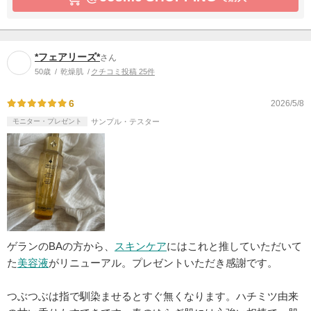
*フェアリーズ*
さん
50歳
乾燥肌
クチコミ投稿 25件
6
2026/5/8
モニター・プレゼント
サンプル・テスター
ゲランのBAの方から、
スキンケア
にはこれと推していただいて
た
美容液
がリニューアル。プレゼントいただき感謝です。
つぶつぶは指で馴染ませるとすぐ無くなります。ハチミツ由来