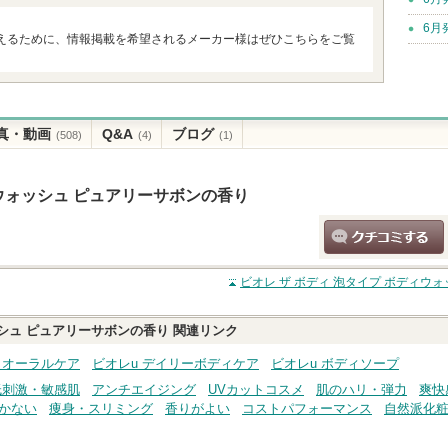
6月
えるために、情報掲載を希望されるメーカー様はぜひこちらをご覧
真・動画
Q&A
ブログ
(508)
(4)
(1)
ィウォッシュ ピュアリーサボンの香り
クチコミする
ビオレ ザ ボディ 泡タイプ ボディウ
ッシュ ピュアリーサボンの香り
関連リンク
・オーラルケア
ビオレu デイリーボディケア
ビオレu ボディソープ
低刺激・敏感肌
アンチエイジング
UVカットコスメ
肌のハリ・弾力
爽快
かない
痩身・スリミング
香りがよい
コストパフォーマンス
自然派化