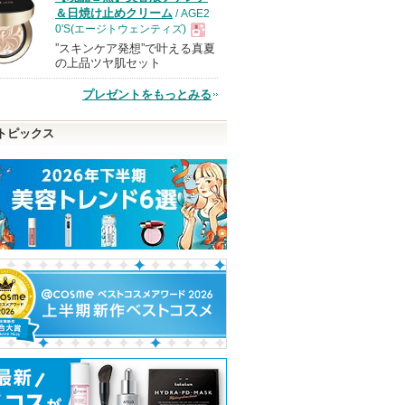
品
＆日焼け止めクリーム
/ AGE2
0'S(エージトウェンティズ)
”スキンケア発想”で叶える真夏
現
の上品ツヤ肌セット
プレゼントをもっとみる
品
トピックス