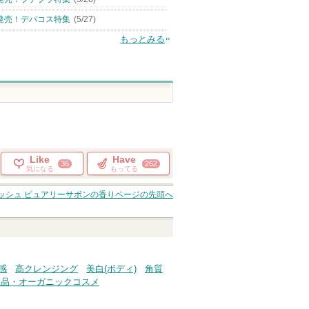
発売！デパコス特集
(5/27)
もっとみる
Like
Have
36
262
気になる
もってる
ォッシュ ピュアリーサボンの香り
ページの先頭へ
感
高クレンジング
美白(ボディ)
角質
粧品・オーガニックコスメ