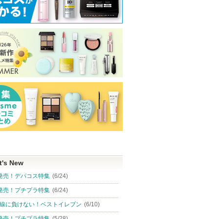
 クリーム
デオドラントパテ
タカミスキンピール
アトバリア365
クリーム
８ｘ４
タカミ
タカミからのお
AESTURA
知らせがありま
ピン
ショッピン
ショッピン
t's New
す
トへ
グサイトへ
グサイトへ
発売！デパコス特集
(6/24)
発売！プチプラ特集
(6/24)
線に負けない！ベストイレブン
(6/10)
発売！プチプラ特集
(5/28)