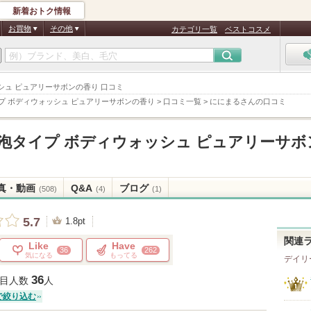
新着おトク情報
お買物
その他
カテゴリ一覧
ベストコスメ
ォッシュ ピュアリーサボンの香り 口コミ
イプ ボディウォッシュ ピュアリーサボンの香り
>
口コミ一覧
>
ににまるさんの口コミ
 泡タイプ ボディウォッシュ ピュアリーサボ
真・動画
Q&A
ブログ
(508)
(4)
(1)
5.7
1.8pt
関連
Like
Have
36
262
気になる
もってる
デイリ
36
目人数
人
で絞り込む