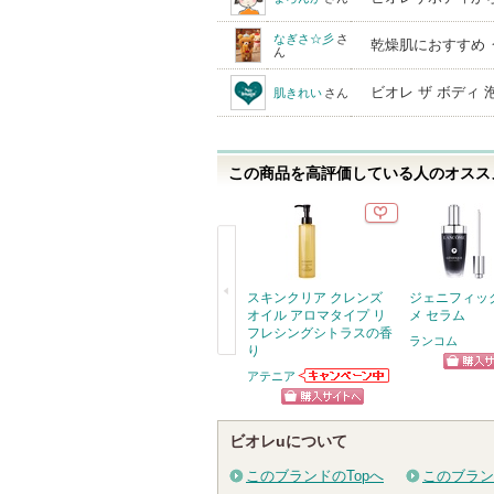
なぎさ☆彡
さ
乾燥肌におすすめ 
ん
ビオレ ザ ボディ
肌きれい
さん
この商品を高評価している人のオススメ
スキンクリア クレンズ
ジェニフィッ
オイル アロマタイプ リ
メ セラム
フレシングシトラスの香
ランコム
り
戻
アテニア
ショッ
アテニアからの
る
お知らせがあり
グサイ
ショッピン
ます
ビオレuについて
グサイトへ
このブランドのTopへ
このブラン