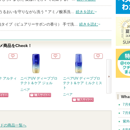
うるおいを守りながら洗う * アミノ酸系洗…
続きを読む
 泡タイプ（ピュアリーサボンの香り） 手で洗…
続きを読む
商品をCheck！
ク アルティ
ニベアUV ディーププロ
ニベアUV ディーププロ
アトバリア365
テクト＆ケア ジェル
テクト＆ケア ミルクミス
AESTURA
ト
ニベア
ニベア
ショッ
Wha
次
ピン
ショッピン
グサイ
へ
7月
ショッピン
トへ
グサイトへ
グサイトへ
7月
紫外
ドの商品一覧へ
6月