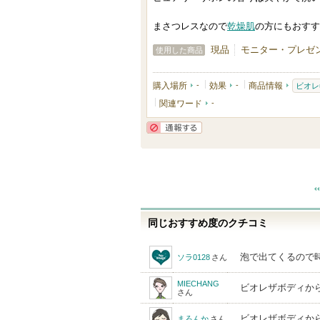
気
に
まさつレスなので
乾燥肌
の方にもおすす
入
現品
モニター・プレゼン
使用した商品
り
登
購入場所
-
効果
-
商品情報
ビオレ
録
関連ワード
-
さ
れ
通報する
て
い
ま
す
同じおすすめ度のクチコミ
泡で出てくるので
ソラ0128
さん
MIECHANG
ビオレザボディか
さん
ビオレザボディから
まろんか
さん