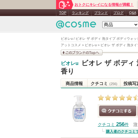
おトクにキレイになる情報が満載！
TOP
ランキング
ブランド
ブログ
Q&A
ビオレu / ビオレ ザ ボディ 泡タイプ ボディウ
アットコスメ
>
ビオレu
>
ビオレ ザ ボディ 泡タ
このブランドの情報を
ビオレ ザ ボディ
ビオレu
見る
香り
商品情報
クチコミ
投稿写
(256)
クチコミする
256
クチコミ
件
注
購入者のクチコミ