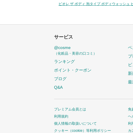
ビオレ ザ ボディ 泡タイプ ボディウォッシュ
サービス
@cosme
ベ
（化粧品・美容の口コミ）
プ
ランキング
ビ
ポイント・クーポン
新
ブログ
最
Q&A
プレミアム会員とは
免
利用規約
ヘ
個人情報の取扱いについて
利
クッキー（cookie）等利用ポリシー
カ