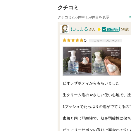
クチコミ
クチコミ256件中 159件目を表示
ににまる
50歳
さん
認証済
1
5
モニター・プレゼント
0
0
人
以
上
の
ビオレザボディからもらいました
メ
生クリーム泡のやさしい使い心地で、塗
ン
バ
1プッシュでたっぷりの泡がでてくるの
ー
に
素肌と同じ弱酸性で、肌を弱酸性に保ち
お
ピュアリーサボンの香りは爽やかで洗い