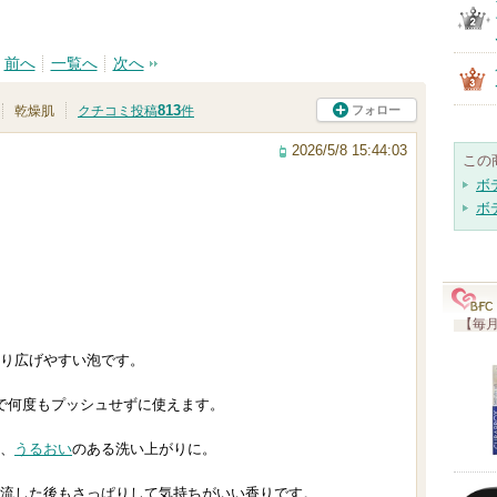
前へ
一覧へ
次へ
813
フォロー
乾燥肌
クチコミ投稿
件
2026/5/8 15:44:03
この
ボ
ボ
【毎月
り広げやすい泡です。
で何度もプッシュせずに使えます。
、
うるおい
のある洗い上がりに。
流した後もさっぱりして気持ちがいい香りです。