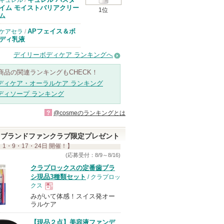
キュレル
/
イム モイストバリアクリー
1位
ム
APフェイス＆ボ
ケアセラ
/
ディ乳液
デイリーボディケア ランキングへ
商品の関連ランキングもCHECK！
ディケア・オーラルケア ランキング
ディソープ ランキング
?
@cosmeのランキングとは
ブランドファンクラブ限定プレゼント
 1・9・17・24日 開催！】
(応募受付：8/9～8/16)
クラプロックスの定番歯ブラ
シ現品3種類セット
/ クラプロッ
クス
みがいて体感！スイス発オー
現
ラルケア
【現品２点】美容液ファンデ