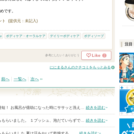
めです。
ト (提供元：未記入)
u
ボディケア・オーラルケア
デイリーボディケア
ボディソープ
注目
Like
2
参考にしたい！ありがとう
ににまるさんのクチコミをもっとみる
前へ
一覧へ
次へ
時短！ お風呂が億劫になった時にササッと洗え…
続きを読む
らもらいました。 １プッシュ、泡だていらずで…
続きを読む
もらいました 夏は汗をかいて乾燥する。 …
続きを読む