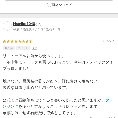
購入ショップ
Namiko5040
さん
44歳
脂性肌
クチコミ投稿 115件
7
2026/5/8
購入品
リピート
現品
リニューアル以前から使ってます。
一年中常にストックも買ってあります。今年はスティックタイ
プも買いました。
焼けない。雪肌精の香りが好き。汗に負けて落ちない。
優秀な日焼け止めだと思っています。
公式では石鹸落ちにできると書いてあったと思いますが、
クレ
ンジング
を使った方がよりスッキリ落ちると思います。
家族は気にせず石鹸だけで落としてます。