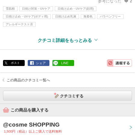
参考になった
2
雪肌精
日焼け対策・UVケア
日焼け止め・UVケア(顔用)
日焼け止め・UVケア(ボディ用)
日焼け止め乳液
無着色
パラベンフリー
アレルギーテスト済
クチコミ詳細をもっとみる
ポスト
シェア
LINE
この商品のクチコミ一覧へ
クチコミする
この商品を購入する
@cosme SHOPPING
1,500円（税込）以上ご購入で送料無料