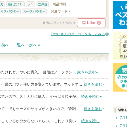
商品情報
ー力
崩れにくい
ツヤ
立体感
関連ワード
-
ェイスパウダー
ルースパウダー
Like
0
参考にしたい！ありがとう
Ren.Lさんのクチコミをもっとみる
前へ
一覧へ
次へ
いたけれど、ついに購入。 普段はノーファン…
続きを読む
、付属のパフと使い方を変えています。マットす…
続きを読む
出てたので、久しぶりに購入。 やっぱり粒子が…
続きを読む
いて、でもケースのサイズが大きいので、保管に…
続きを読む
Wha
7月
トしているか分からないぐらい。 これより良い…
続きを読む
7月