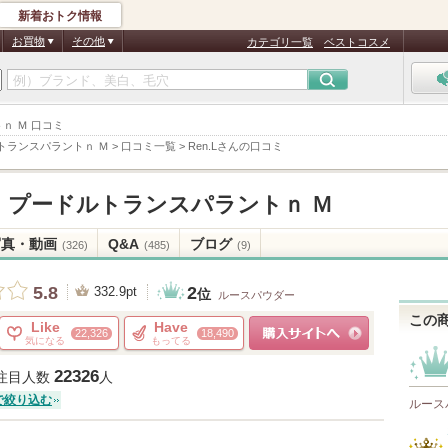
新着おトク情報
お買物
その他
カテゴリ一覧
ベストコスメ
ｎ Ｍ 口コミ
トランスパラントｎ Ｍ
>
口コミ一覧
>
Ren.Lさんの口コミ
プードルトランスパラントｎ Ｍ
写真・動画
Q&A
ブログ
(326)
(485)
(9)
2
5.8
332.9pt
位
ルースパウダー
この
Like
Have
22,326
18,490
気になる
もってる
ショッピングサイトへ
22326
注目人数
人
で絞り込む
ルース