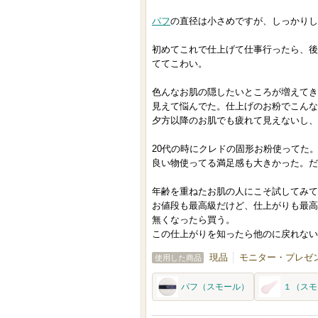
り
パフ
の直径は小さめですが、しっかりし
登
録
初めてこれで仕上げて仕事行ったら、後
さ
ててこわい。
れ
色んなお肌の隠したいところが増えてき
て
見えて悩んでた。仕上げのお粉でこんな
い
夕方以降のお肌でも疲れて見えないし、
ま
20代の時にクレドの固形お粉使ってた
す
良い物使ってる満足感も大きかった。だ
年齢を重ねたお肌の人にこそ試してみて
お値段も最高級だけど、仕上がりも最高
無くなったら買う。
この仕上がりを知ったら他のに戻れない
現品
モニター・プレゼン
使用した商品
パフ（スモール）
１（スモ