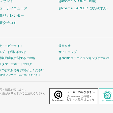
レゼント
@cosme STORE
（店舗）
ューティニュース
@cosme CAREER
（美容の求人）
商品カレンダー
新クチコミ
責・コピーライト
運営会社
ルプ・お問い合わせ
サイトマップ
用規約違反に関するご連絡
@cosmeクチコミランキングについて
スタマーサポートブログ
在のお気持ちをお聞かせください
満足度アンケートにご協力ください）
写・転載を禁じます。
メーカーのみなさまへ
人差がありますのでご注意ください。
@cosmeへの掲載・
ビジネス活用はこちら