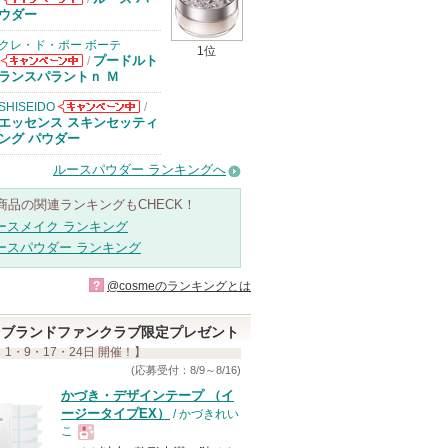
コスメデコルテ
ウダー
からのお知らせ
があります
クレ・ド・ポー ボーテ
1位
プードルト
/
クレ・ド・ポー
ランスパラントｎ Ｍ
ボーテからのお
知らせがありま
SHISEIDO
/
す
SHISEIDOから
エッセンス スキンセッティ
のお知らせがあ
ング パウダー
ります
ルースパウダー ランキングへ
商品の関連ランキングもCHECK！
ースメイク ランキング
ースパウダー ランキング
?
@cosmeのランキングとは
ブランドファンクラブ限定プレゼント
 1・9・17・24日 開催！】
(応募受付：8/9～8/16)
かづき・デザインテープ （イ
ージータイプEX）
/ かづきれい
こ