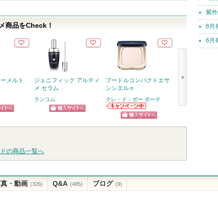
紫外
商品をCheck！
6月
6月
イーメルト
ジェニフィック アルティ
プードルコンパクトエサ
ジェノプティクス
メ セラム
ンシエルｎ
ライマー
ランコム
クレ・ド・ポー ボーテ
SK-II
SK-IIから
次
クレ・ド・ポー
らせがあり
ピン
ショッピン
ショッ
ボーテからのお
へ
ショッピン
知らせがありま
トへ
グサイトへ
グサイ
す
グサイトへ
ドの商品一覧へ
写真・動画
Q&A
ブログ
(326)
(485)
(9)