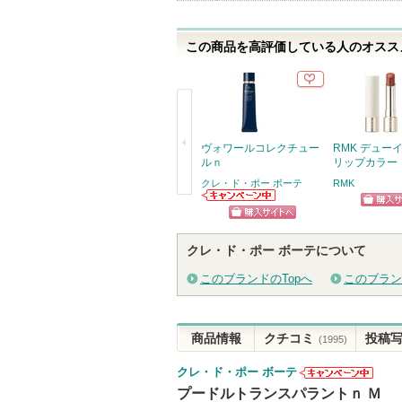
この商品を高評価している人のオススメ
ヴォワールコレクチュー
RMK デュー
ルｎ
リップカラー
クレ・ド・ポー ボーテ
RMK
戻
クレ・ド・ポー
ショッ
ボーテからのお
る
ショッピン
知らせがありま
グサイ
す
クレ・ド・ポー ボーテについて
グサイトへ
このブランドのTopへ
このブラン
商品情報
クチコミ
投稿
(1995)
クレ・ド・ポー ボーテ
クレ・ド・ポ
プードルトランスパラントｎ Ｍ