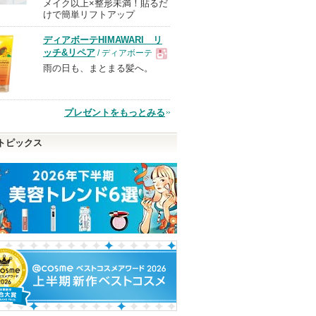
メイク以上×整形未満！貼るだ
現
けで簡単リフトアップ
ディアボーテHIMAWARI リ
品
ッチ&リペア
/ ディアボーテ
雨の日も、まとまる髪へ。
現
品
プレゼントをもっとみる
トピックス