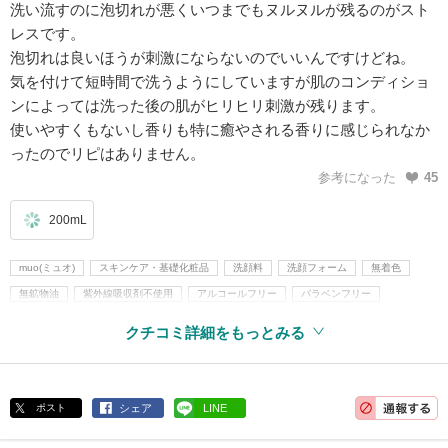
洗い流すのに泡切れが悪くいつまでもヌルヌルが残るのがスト
レスです。
泡切れは良いほうが刺激にならないのでいいんですけどね。
気を付けて短時間で洗うようにしていますが肌のコンディショ
ンによっては洗った後の肌がヒリヒリ刺激が残ります。
使いやすくもないし香りも特に癒やされる香りに感じられなか
ったのでリピはありません。
参考になった
45
200mL
muo(ミュオ)
スキンケア・基礎化粧品
洗顔料
洗顔フォーム
無着色
無鉱物油
紫外線吸収剤不使用
アルコールフリー
パラベンフリー
アレルギーテスト済
クチコミ詳細をもっとみる
ポスト
シェア
LINE