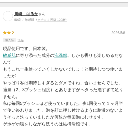
川崎 はるか
さん
50歳
敏感肌
クチコミ投稿 1298件
2
2026/5/8
購入品
現品
現品使用です、日本製。
敏感肌
に寄り添った成分の
泡洗顔
。しかも香りも楽しめるだな
んて!
もうこれ一生使っていくしかないでしょ！と期待しつつ使いま
したが
やっぱり私は期待しすぎるとダメですね、合いませんでした。
適量（2、3プッシュ程度）とありますがヘタった泡すぎて足り
ません。
私は毎回5プッシュほど使っていました。夜1回使って１ヶ月半
で使い終わりました。泡を顔に押し付けるように刺激のないよ
うそっと洗っていましたが何故か毎回泡にむせます。
ゲホゲホ咳をしながら洗うのは結構滑稽です。