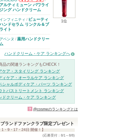
SHISEIDO
/
SHISEIDOから
アルティミューン パワライ
のお知らせがあ
ジング ハンドクリーム
ります
ビューティ
インフィニティ
/
1位
ハンドセラム リンクル＆ブ
ライト
薬用ハンドクリー
アベンヌ
/
ム
ハンドクリーム・ケア ランキングへ
商品の関連ランキングもCHECK！
アケア・スタイリング ランキング
ディケア・オーラルケア ランキング
ペシャルボディケア・パーツ ランキング
ウトバストリートメント ランキング
ンドクリーム・ケア ランキング
?
@cosmeのランキングとは
ブランドファンクラブ限定プレゼント
 1・9・17・24日 開催！】
(応募受付：8/1～8/8)