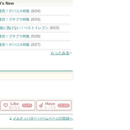
t's New
発売！デパコス特集
(6/24)
発売！プチプラ特集
(6/24)
線に負けない！ベストイレブン
(6/10)
発売！プチプラ特集
(5/28)
発売！デパコス特集
(5/27)
もっとみる
Like
Have
9,244
29,336
気になる
もってる
メルティバター バーム
ページの先頭へ