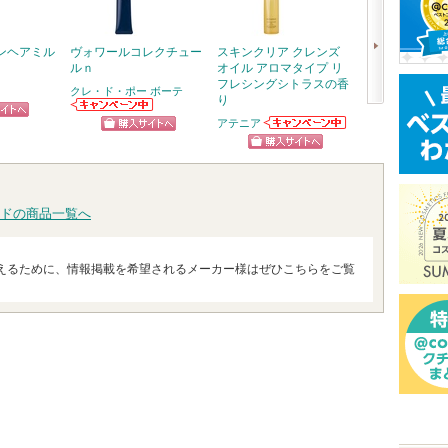
ンヘアミル
ヴォワールコレクチュー
スキンクリア クレンズ
スピーディーマ
ルｎ
オイル アロマタイプ リ
ムーバー
フレシングシトラスの香
クレ・ド・ポー ボーテ
ヒロインメイク
り
次
クレ・ド・ポー
アテニア
ピン
ショッ
ボーテからのお
アテニアからの
へ
ショッピン
知らせがありま
お知らせがあり
トへ
グサイ
す
ショッピン
ます
グサイトへ
グサイトへ
ドの商品一覧へ
えるために、情報掲載を希望されるメーカー様はぜひこちらをご覧