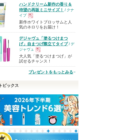
ハンドクリーム新作の香り＆
待望の再販ミニサイズ！
/ クナ
イプ
新作ホワイトブロッサムと人
現
気のネロリをお届け！
デジャヴュ「塗るつけまつ
品
げ」自まつげ際立てタイプ
/ デ
ジャヴュ
大人気「塗るつけまつげ」が
現
試せるチャンス！
プレゼントをもっとみる
品
トピックス