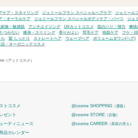
アケア・スタイリング
ジェミールフラン スペシャルヘアケア
ジェミール
ア・オーラルケア
ジェミールフラン スペシャルボディケア・パーツ
ジェ
低刺激・敏感肌
アンチエイジング
UVカットコスメ
肌のハリ・弾力
爽快
たつかない
痩身・スリミング
香りがよい
育毛ケア
地肌ケア
フケ・頭
さら
髪 しっとり
ストレートヘア
ウェーブヘア
ボリュームダウン(ヘア)
粧品・オーガニックコスメ
sme（アットコスメ）
ストコスメ
@cosme SHOPPING
（通販）
レゼント
@cosme STORE
（店舗）
ューティニュース
@cosme CAREER
（美容の求人）
商品カレンダー