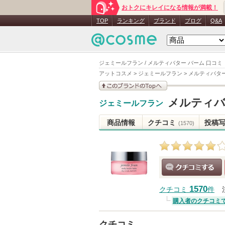
おトクにキレイになる情報が満載！
TOP
ランキング
ブランド
ブログ
Q&A
ジェミールフラン / メルティバター バーム 口コミ
アットコスメ
>
ジェミールフラン
>
メルティバター
このブランドの情報を
メルティバ
ジェミールフラン
見る
商品情報
クチコミ
投稿
(1570)
クチコミする
1570
クチコミ
件
購入者のクチコミ
クチコミ