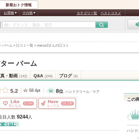
新着おトク情報
お買物
その他
カテゴリ一覧
ベストコスメ
 バーム
>
口コミ一覧
>
marus2さんの口コミ
ター バーム
写真・動画
Q&A
ブログ
(142)
(244)
(6)
8
5.2
58.4pt
位
ハンドクリーム・ケア
この
Like
Have
9,244
29,336
気になる
もってる
9244
注目人数
人
で絞り込む
ハンド