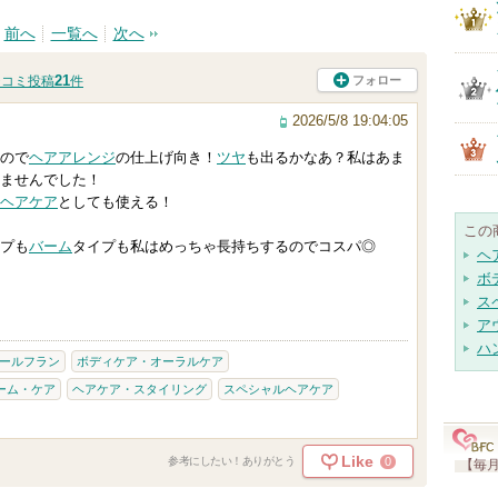
前へ
一覧へ
次へ
21
フォロー
チコミ投稿
件
2026/5/8 19:04:05
ので
ヘアアレンジ
の仕上げ向き！
ツヤ
も出るかなあ？私はあま
ませんでした！
ヘアケア
としても使える！
この
プも
バーム
タイプも私はめっちゃ長持ちするのでコスパ◎
ヘ
ボ
ス
ア
ハ
ールフラン
ボディケア・オーラルケア
ーム・ケア
ヘアケア・スタイリング
スペシャルヘアケア
Like
0
参考にしたい！ありがとう
【毎月