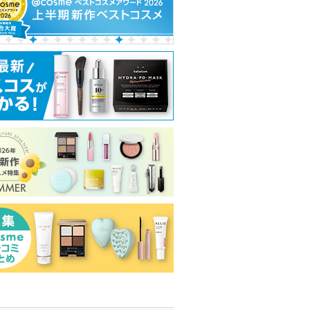
スカラリ
マルチファンデパフ ２Ｐ
ハンオールブロウカラ
5番 白玉グルタ
ふりかけマスク
ロージーローザ
rom&nd
ナンバーズイン(num
ショッピン
ショッピン
ピン
ショッピ
グサイトへ
グサイトへ
トへ
グサイト