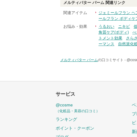
メルティバター バーム
関連リンク
関連アイテム
ジェミールフラン ヘ
ールフラン ボディケ
お悩み・効果
うるおい
ニキビ
角質ケア(ボディ)
べ
トメント効果
さら
ーマンス
自然派化
メルティバター バーム
の口コミサイト -
@co
サービス
@cosme
ベ
（化粧品・美容の口コミ）
プ
ランキング
ビ
ポイント・クーポン
新