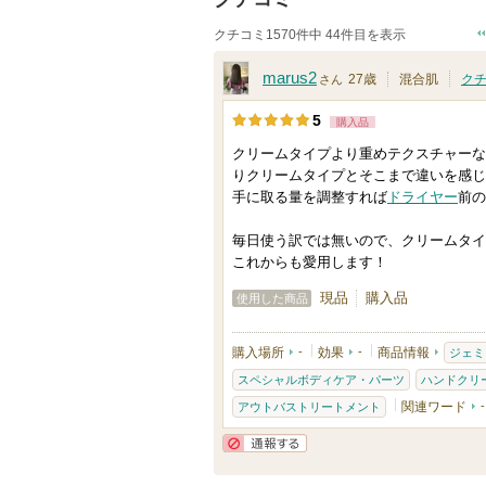
クチコミ1570件中 44件目を表示
marus2
27歳
混合肌
ク
さん
5
購入品
クリームタイプより重めテクスチャーな
りクリームタイプとそこまで違いを感じ
手に取る量を調整すれば
ドライヤー
前の
毎日使う訳では無いので、クリームタイ
これからも愛用します！
現品
購入品
使用した商品
購入場所
-
効果
-
商品情報
ジェミ
スペシャルボディケア・パーツ
ハンドクリ
関連ワード
-
アウトバストリートメント
通報する