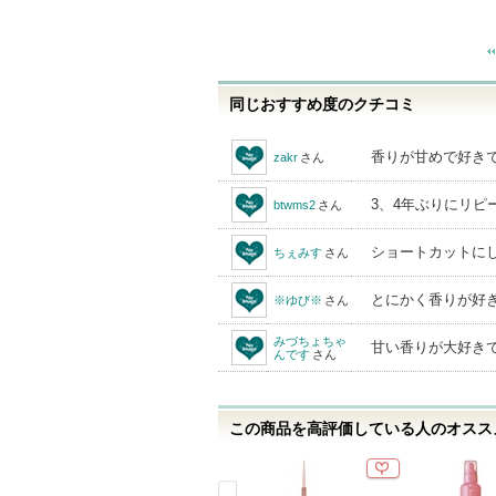
同じおすすめ度のクチコミ
香りが甘めで好き
zakr
さん
3、4年ぶりにリピ
btwms2
さん
ショートカットに
ちぇみす
さん
とにかく香りが好
※ゆび※
さん
みづちょちゃ
甘い香りが大好き
んです
さん
この商品を高評価している人のオススメ