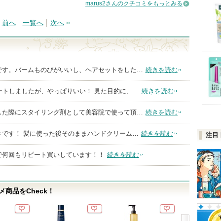
marus2さんのクチコミをもっとみる
前へ
一覧へ
次へ
です。バームものびがいいし、ヘアセットをした…
続きを読む
ートしましたが、やっぱりいい！ 見た目的に、…
続きを読む
した際にスタイリング剤として美容院で使って頂…
続きを読む
きです！ 髪に使った後そのままハンドクリーム…
続きを読む
注目
で何回もリピート買いしています！！
続きを読む
商品をCheck！